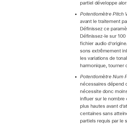
partiel développe alo
Potentiomètre Pitch V
avant le traitement pa
Définissez ce paramèt
Définissez-le sur 100
fichier audio d’origi
sons extrêmement inh
les variations de tonal
harmonique, tourner c
Potentiomètre Num Pa
nécessaires dépend d
nécessite donc moins 
influer sur le nombre
plus hautes avant d’at
centaines sans atteind
partiels requis par le 