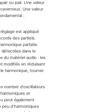
pair ou pair. Une valeur
us caverneux. Une valeur
fondamental :
réglage est appliqué
ccords des partiels.
harmonique parfaite.
é détectées dans le
e du matériel audio : les
t modifiés en réduisant
érie harmonique, tourner
Le nombre d’oscillateurs
’harmoniques et
jeu peut également
que peu d’harmoniques