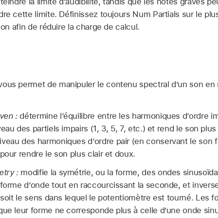
teindre la limite d’audibilité, tandis que les notes graves p
re cette limite. Définissez toujours Num Partials sur le pl
son afin de réduire la charge de calcul.
i vous permet de manipuler le contenu spectral d’un son en 
ven :
détermine l’équilibre entre les harmoniques d’ordre im
eau des partiels impairs (1, 3, 5, 7, etc.) et rend le son pl
iveau des harmoniques d’ordre pair (en conservant le son 
pour rendre le son plus clair et doux.
try :
modifie la symétrie, ou la forme, des ondes sinusoïda
 forme d’onde tout en raccourcissant la seconde, et inverse
e soit le sens dans lequel le potentiomètre est tourné. Les 
que leur forme ne corresponde plus à celle d’une onde sin