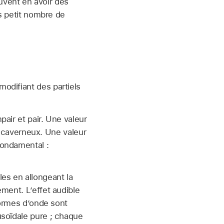
euvent en avoir des
us petit nombre de
modifiant des partiels
pair et pair. Une valeur
us caverneux. Une valeur
fondamental :
les en allongeant la
ment. L’effet audible
formes d’onde sont
usoïdale pure ; chaque