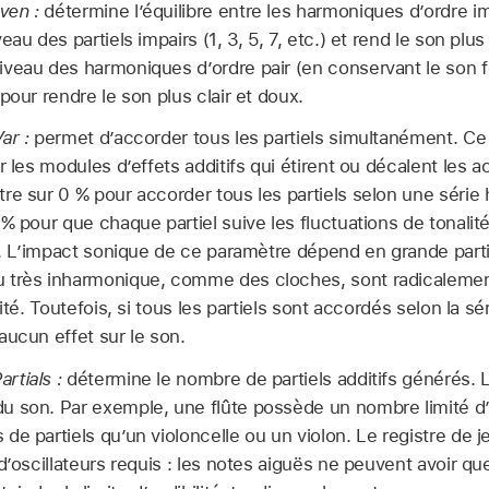
ven :
détermine l’équilibre entre les harmoniques d’ordre im
eau des partiels impairs (1, 3, 5, 7, etc.) et rend le son pl
iveau des harmoniques d’ordre pair (en conservant le son 
pour rendre le son plus clair et doux.
ar :
permet d’accorder tous les partiels simultanément. Ce 
r les modules d’effets additifs qui étirent ou décalent les a
re sur 0 % pour accorder tous les partiels selon une série 
 % pour que chaque partiel suive les fluctuations de tonalit
ne. L’impact sonique de ce paramètre dépend en grande parti
 très inharmonique, comme des cloches, sont radicalemen
lité. Toutefois, si tous les partiels sont accordés selon la s
aucun effet sur le son.
rtials :
détermine le nombre de partiels additifs générés. 
u son. Par exemple, une flûte possède un nombre limité d
de partiels qu’un violoncelle ou un violon. Le registre de 
 d’oscillateurs requis : les notes aiguës ne peuvent avoir 