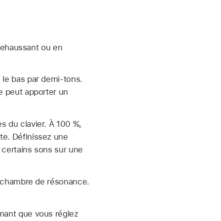
rehaussant ou en
u le bas par demi-tons.
le peut apporter un
es du clavier. À 100 %,
ote. Définissez une
r certains sons sur une
 la chambre de résonance.
ormant que vous réglez