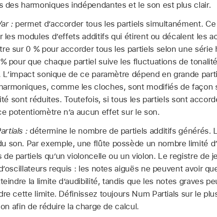
rs des harmoniques indépendantes et le son est plus clair.
ar :
permet d’accorder tous les partiels simultanément. Ce 
r les modules d’effets additifs qui étirent ou décalent les a
re sur 0 % pour accorder tous les partiels selon une série 
 % pour que chaque partiel suive les fluctuations de tonalit
ne. L’impact sonique de ce paramètre dépend en grande parti
armoniques, comme les cloches, sont modifiés de façon s
ité sont réduites. Toutefois, si tous les partiels sont accord
e potentiomètre n’a aucun effet sur le son.
rtials :
détermine le nombre de partiels additifs générés. 
u son. Par exemple, une flûte possède un nombre limité d
de partiels qu’un violoncelle ou un violon. Le registre de 
 d’oscillateurs requis : les notes aiguës ne peuvent avoir 
teindre la limite d’audibilité, tandis que les notes graves p
re cette limite. Définissez toujours Num Partials sur le pl
son afin de réduire la charge de calcul.