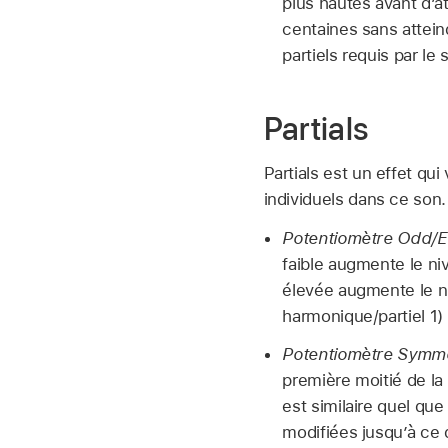
plus hautes avant d’at
centaines sans atteind
partiels requis par le 
Partials
Partials est un effet qu
individuels dans ce son.
Potentiomètre Odd/E
faible augmente le niv
élevée augmente le n
harmonique/partiel 1) 
Potentiomètre Symme
première moitié de la
est similaire quel qu
modifiées jusqu’à ce 