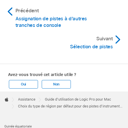
Précédent
Assignation de pistes à d’autres
tranches de console
Suivant
Sélection de pistes
Avez-vous trouvé cet article utile ?
Oui
Non
Apple
Footer

Assistance
Guide d’utilisation de Logic Pro pour Mac
Apple
Choix du type de région par défaut pour des pistes d’instruments logiciels dans Logic Pro pour Mac
Guinée équatoriale