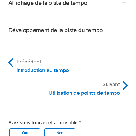
Affichage de la piste de tempo
Dans Logic Pro, touchez le bouton Pistes
globales
au-dessus des en-têtes de piste.
Développement de la piste du tempo
Si la piste du tempo n’est pas visible, touchez
Dans la piste du tempo dans Logic Pro,
le menu local « Piste globale unique », puis
touchez le bouton Développer
,
qui se trouve
choisissez Tempo. Pour en savoir plus,
sur sa droite.
consultez
Affichage et masquage des pistes
Précédent
globales
.
Introduction au tempo
Suivant
Utilisation de points de tempo
Avez-vous trouvé cet article utile ?
Oui
Non