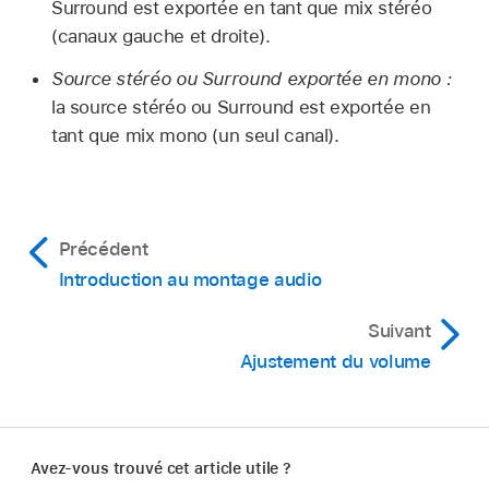
Surround est exportée en tant que mix stéréo
Dans Final Cut Pro,
sélectionnez
le plan dans la
Dans Final Cut Pro,
sélectionnez
le plan dans la
(canaux gauche et droite).
timeline.
timeline
.
Source stéréo ou Surround exportée en mono :
Dans la section Configuration audio de
Dans la section Configuration audio de
la source stéréo ou Surround est exportée en
l’inspecteur audio, effectuez l’une des
l’
inspecteur audio
, cliquez sur le menu local
tant que mix mono (un seul canal).
opérations suivantes :
Canaux et choisissez une option.
Désactiver un composant :
décochez la
Les canaux apparaissent dans l’inspecteur
case en regard de la forme d’onde du
audio sous forme de composants audio,
Précédent
composant.
chacun avec sa propre forme d’onde.
Introduction au montage audio
Activer un composant :
cochez la case en
Suivant
regard de la forme d’onde du composant.
Ajustement du volume
Avez-vous trouvé cet article utile ?