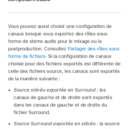
de son Surround, vous pouvez affecter un
l’
inspecteur audio
,
survolez
un composant ou
canal mono à n’importe quel canal Surround.
lancez sa lecture à l’aide de la barre d’espace
ou des
touches J, K et L
.
Stéréo :
canaux gauche et droit.
Vous pouvez aussi choisir une configuration de
Surround 5.1 :
canaux gauche, central, droit,
canaux lorsque vous exportez des rôles sous
Surround gauche, Surround droit et effets
forme de stems audio pour le mixage ou la
basse fréquence (caisson de basse).
postproduction. Consultez
Partager des rôles sous
forme de fichiers
. Si la configuration de canaux
choisie pour des fichiers exportés est différente de
celle des fichiers source, les canaux sont exportés
de la manière suivante :
Important :
Source stéréo exportée en Surround :
les
canaux de gauche et de droite sont exportés
dans les canaux de gauche et de droite du
fichier Surround.
Source Surround exportée en stéréo :
la source
rôle