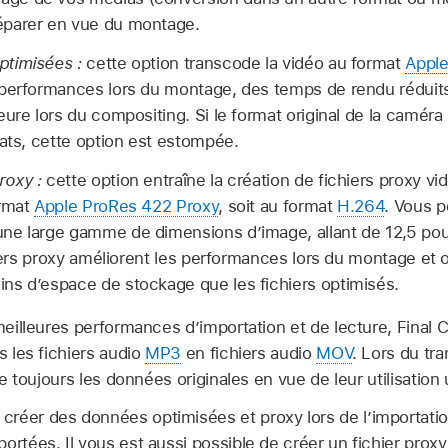
réparer en vue du montage.
timisées :
cette option transcode la vidéo au format
Appl
 performances lors du montage, des temps de rendu réduits
eure lors du compositing. Si le format original de la camér
tats, cette option est estompée.
roxy :
cette option entraîne la création de fichiers proxy vi
ormat
Apple ProRes 422 Proxy
, soit au format
H.264
. Vous 
ne large gamme de dimensions d’image, allant de 12,5 pou
chiers proxy améliorent les performances lors du montage et
ns d’espace de stockage que les fichiers optimisés.
eilleures performances d’importation et de lecture, Final 
 les fichiers audio
MP3
en fichiers audio
MOV
. Lors du tr
 toujours les données originales en vue de leur utilisation u
réer des données optimisées et proxy lors de l’importati
ortées. Il vous est aussi possible de créer un fichier proxy