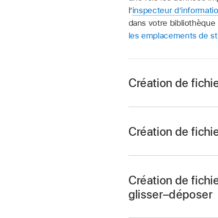
l’
inspecteur d’informati
dans votre bibliothèque
les emplacements de s
Création de fichi
Création de fichi
Dans Final Cut Pro, 
Procédez de l’une d
Importer un fich
Tout en maintena
Création de fichi
fichier compatibl
navigateur de Fi
glisser–déposer
Média (ou appuy
choisissez Tran