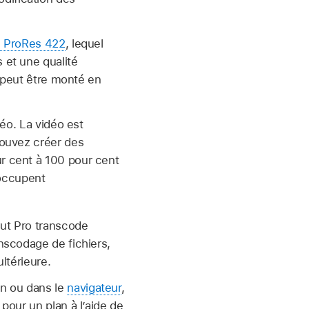
e ProRes 422
, lequel
 et une qualité
a peut être monté en
déo. La vidéo est
pouvez créer des
r cent à 100 pour cent
 occupent
Cut Pro transcode
anscodage de fichiers,
ltérieure.
on ou dans le
navigateur
,
 pour un plan à l’aide de