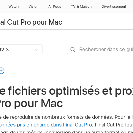
Watch
Vision
AirPods
TV & Maison
Divertissements
nal Cut Pro pour Mac
Rechercher
dans
ce
guide
e fichiers optimisés et pr
Pro pour Mac
le de reproduire de nombreux formats de données. Pour la l
nnées pris en charge dans Final Cut Pro
. Final Cut Pro fo
dage de vos médias (conversion dans un autre format ou mo