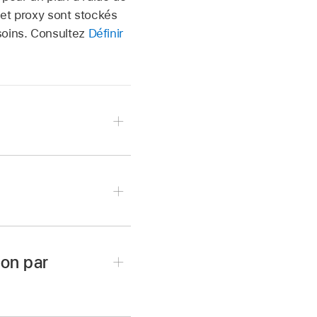
s et proxy sont stockés
soins. Consultez
Définir
 d’enregistrement sur
s plans dans le
ion par
 Fichier > Importer >
ibliothèques
, puis
sélectionnez-les.