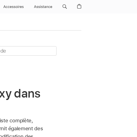
Accessoires
Assistance
oxy dans
iste complète,
urnit également des
dification des