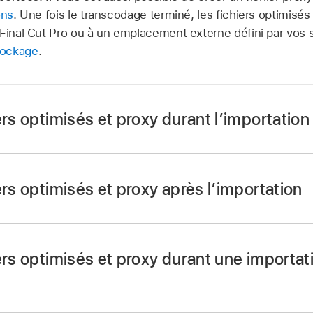
ons
. Une fois le transcodage terminé, les fichiers optimisé
 Final Cut Pro ou à un emplacement externe défini par vos 
tockage
.
ers optimisés et proxy durant l’importation
ers optimisés et proxy après l’importation
effectuez l’une des opérations suivantes :
es manières suivantes :
ier à partir de votre Mac ou d’un dispositif de stockage ou
nt la touche Contrôle enfoncée, cliquez sur un ou plusieur
ers optimisés et proxy durant une importat
e :
connectez l’appareil à votre Mac, allumez-le, choisissez
nal Cut Pro ou sur des évènements dans la
barre latérale B
ez sur Commande + I), accédez aux données à importer et 
scoder les données dans le menu contextuel.