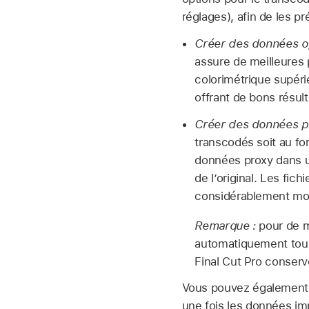
réglages), afin de les p
Créer des données op
assure de meilleures
colorimétrique supéri
offrant de bons résul
Créer des données p
transcodés soit au f
données proxy dans u
de l’original. Les fi
considérablement moi
Remarque :
pour de m
automatiquement tous
Final Cut Pro conserve
Vous pouvez également c
une fois les données imp