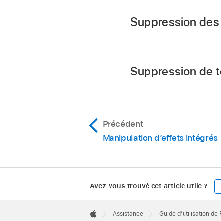
Suppression des e
Suppression de to
Sélectionnez un ou p
Choisissez Édition 
Sélectionnez un ou p
La fenêtre Supprimer 
Précédent
Choisissez Édition 
Manipulation d’effets intégrés
Tous les effets inté
plan
sont entièremen
Avez-vous trouvé cet article utile ?
Apple
Footer

Assistance
Guide d’utilisation de