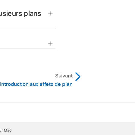
usieurs plans
uscule + Commande + X).
lan sélectionnés.
Suivant
n + Commande + X).
Introduction aux effets de plan
faut. Tous les
effets de
our Mac