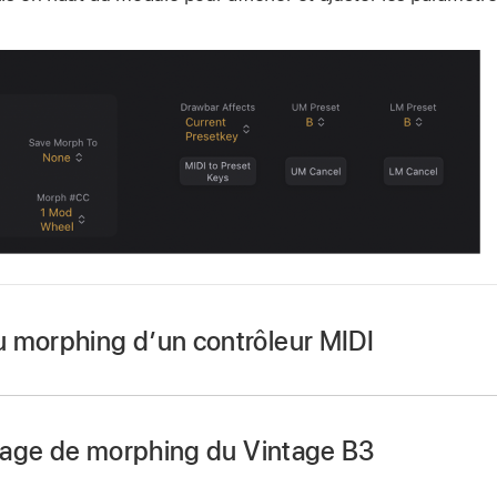
 morphing d’un contrôleur MIDI
isissez Learn MIDI dans le menu local Morph #CC dans la s
.
 plage de morphing du Vintage B3
tif, le paramètre est attribué au premier message de donné