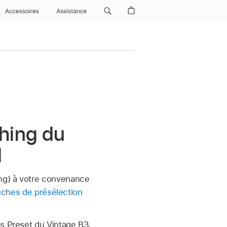
Accessoires
Assistance
hing du
d
ing) à votre convenance
ouches de présélection
es Preset du Vintage B3.