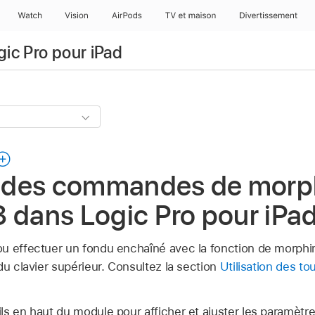
Watch
Vision
AirPods
TV et maison
Divertissement
gic Pro pour iPad
on des commandes de morp
 dans Logic Pro pour iPa
u effectuer un fondu enchaîné avec la fonction de morph
du clavier supérieur. Consultez la section
Utilisation des t
ls en haut du module pour afficher et ajuster les paramètr