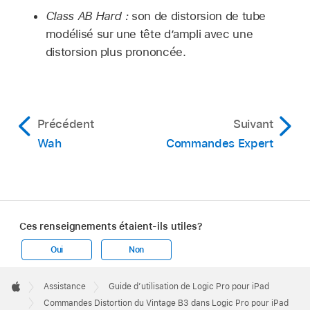
Class AB Hard :
son de distorsion de tube
modélisé sur une tête d’ampli avec une
distorsion plus prononcée.
Précédent
Suivant
Wah
Commandes Expert
Ces renseignements étaient-ils utiles?
Oui
Non
Apple
Footer

Assistance
Guide d’utilisation de Logic Pro pour iPad
Apple
Commandes Distortion du Vintage B3 dans Logic Pro pour iPad