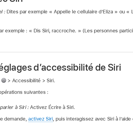
l :
Dites par exemple
« Appelle le cellulaire d’Eliza »
ou
« 
par exemple :
« Dis Siri, raccroche. »
(Les personnes partici
églages d’accessibilité de Siri
s
> Accessibilité > Siri.
opérations suivantes :
parler à Siri :
Activez Écrire à Siri.
une demande,
activez Siri
, puis interagissez avec Siri à l’aid