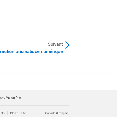
Suivant
orrection prismatique numérique
Apple Vision Pro
ents
Plan du site
Canada (Français)