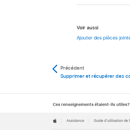
Voir aussi
Ajouter des pièces joint
Précédent
Supprimer et récupérer des co
Ces renseignements étaient-ils utiles?
Apple
Footer

Assistance
Guide d’utilisation de 
Apple