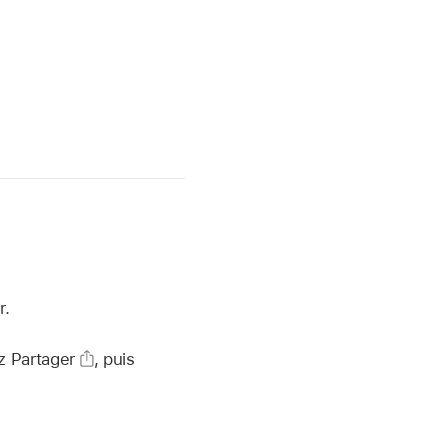
r.
ez Partager
,
puis