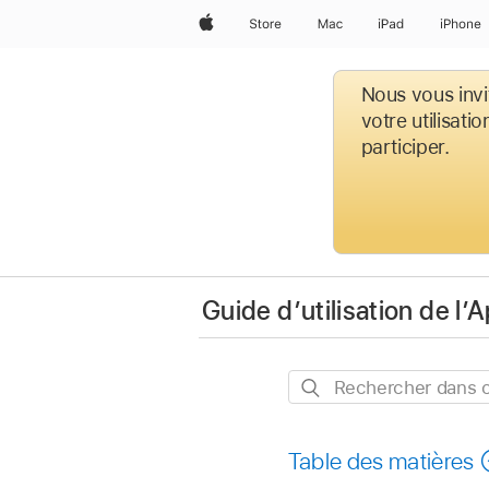
Apple
Store
Mac
iPad
iPhone
Nous vous invi
votre utilisati
participer.
Guide d’utilisation de l’
Rechercher
dans
ce
Table des matières
guide