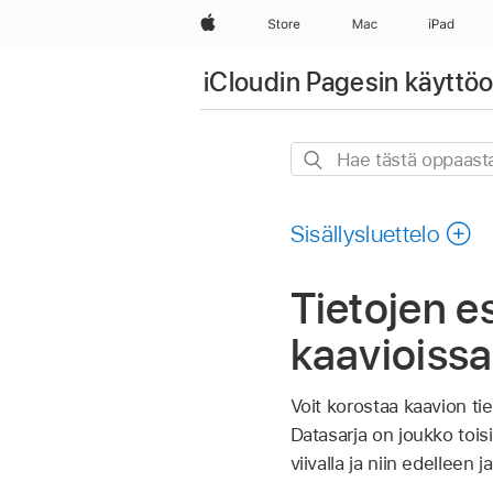
Apple
Store
Mac
iPad
iCloudin Pagesin käyttö
Hae
tästä
oppaasta
Sisällysluettelo
Tietojen 
kaavioissa
Voit korostaa kaavion t
Datasarja on joukko toisii
viivalla ja niin edelleen 