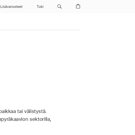
Lisävarusteet
Tuki
aikkaa tai välistystä.
ympyräkaavion sektorilla,