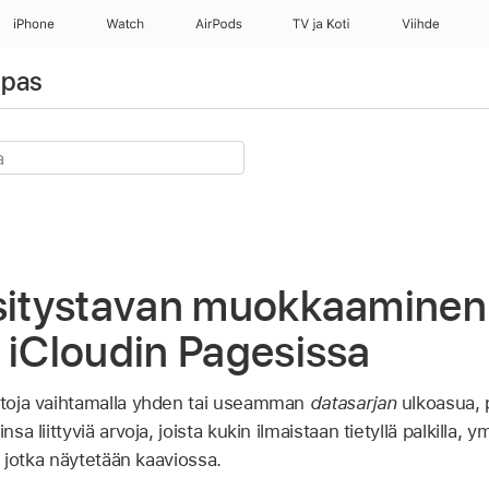
iPhone
Watch
AirPods
TV ja Koti
Viihde
opas
esitystavan muokkaaminen
 iCloudin Pagesissa
ietoja vaihtamalla yhden tai useamman
datasarjan
ulkoasua, p
nsa liittyviä arvoja, joista kukin ilmaistaan tietyllä palkilla, 
ja jotka näytetään kaaviossa.