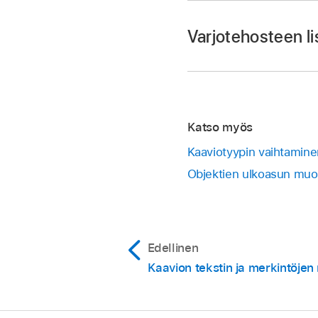
Segmentit ja ved
Jos haluat pyöristää 
Varjotehosteen l
Valitse
palkki- tai py
Vain loppupäädyt -val
Suurenna tai pienennä
Valitse
2D-kaavio ja 
Valitse Varjo-valinta
Katso myös
avulla.
Kaaviotyypin vaihtamine
Objektien ulkoasun muo
Edellinen
Kaavion tekstin ja merkintöj