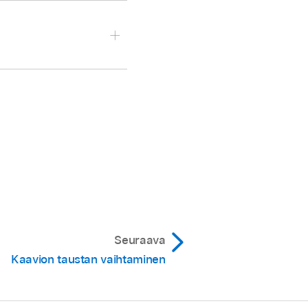
set akselista), valitse
in
yläreunassa Kaavio.
n alla olevia nuolia.
sa Kaavio.
la olevien säätimien
Seuraava
Kaavion taustan vaihtaminen