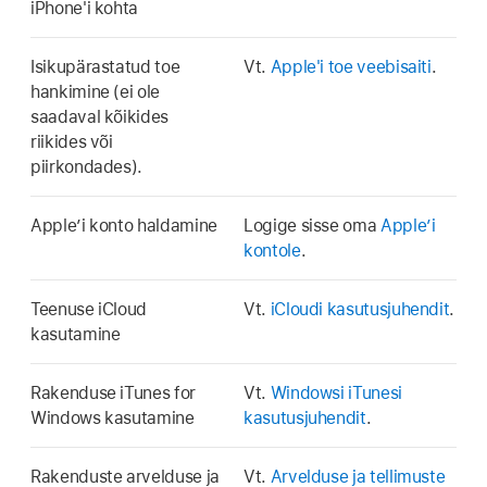
iPhone'i kohta
Isikupärastatud toe
Vt.
Apple'i toe veebisaiti
.
hankimine (ei ole
saadaval kõikides
riikides või
piirkondades).
Apple’i konto haldamine
Logige sisse oma
Apple’i
kontole
.
Teenuse iCloud
Vt.
iCloudi kasutusjuhendit
.
kasutamine
Rakenduse iTunes for
Vt.
Windowsi iTunesi
Windows kasutamine
kasutusjuhendit
.
Rakenduste arvelduse ja
Vt.
Arvelduse ja tellimuste