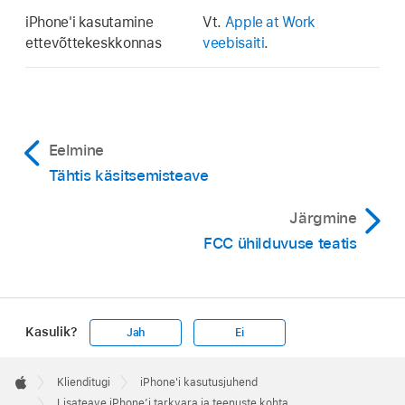
iPhone'i kasutamine
Vt.
Apple at Work
ettevõttekeskkonnas
veebisaiti
.
Eelmine
Tähtis käsitsemisteave
Järgmine
FCC ühilduvuse teatis
Kasulik?
Jah
Ei
Apple
Footer

Klienditugi
iPhone'i kasutusjuhend
Apple
Lisateave iPhone’i tarkvara ja teenuste kohta