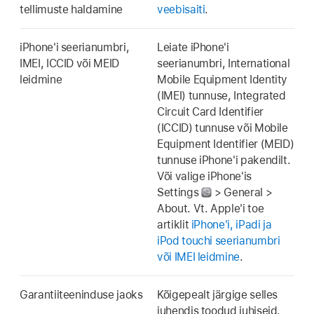
tellimuste haldamine
veebisaiti
.
iPhone'i seerianumbri,
Leiate iPhone'i
IMEI, ICCID või MEID
seerianumbri, International
leidmine
Mobile Equipment Identity
(IMEI) tunnuse, Integrated
Circuit Card Identifier
(ICCID) tunnuse või Mobile
Equipment Identifier (MEID)
tunnuse iPhone'i pakendilt.
Või valige iPhone'is
Settings
> General >
About. Vt. Apple'i toe
artiklit
iPhone'i, iPadi ja
iPod touchi seerianumbri
või IMEI leidmine
.
Garantiiteeninduse jaoks
Kõigepealt järgige selles
juhendis toodud juhiseid,