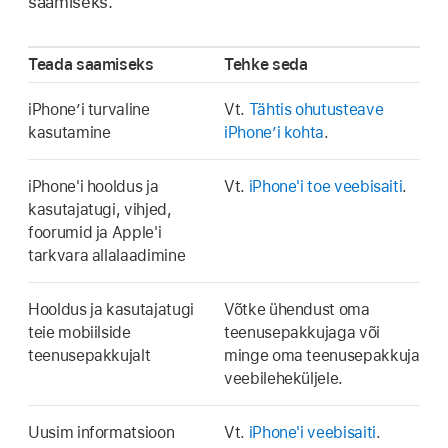
saamiseks.
Teada saamiseks
Tehke seda
iPhone’i turvaline
Vt.
Tähtis ohutusteave
kasutamine
iPhone’i kohta
.
iPhone'i hooldus ja
Vt.
iPhone'i toe veebisaiti
.
kasutajatugi, vihjed,
foorumid ja Apple'i
tarkvara allalaadimine
Hooldus ja kasutajatugi
Võtke ühendust oma
teie mobiilside
teenusepakkujaga või
teenusepakkujalt
minge oma teenusepakkuja
veebileheküljele.
Uusim informatsioon
Vt.
iPhone'i veebisaiti
.