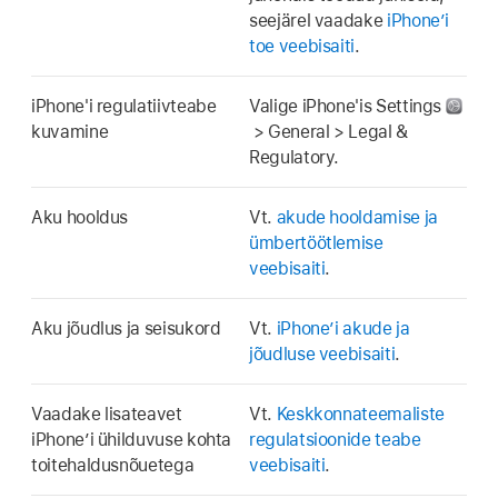
seejärel vaadake
iPhone’i
toe veebisaiti
.
iPhone'i regulatiivteabe
Valige iPhone'is Settings
kuvamine
> General > Legal &
Regulatory.
Aku hooldus
Vt.
akude hooldamise ja
ümbertöötlemise
veebisaiti
.
Aku jõudlus ja seisukord
Vt.
iPhone’i akude ja
jõudluse veebisaiti
.
Vaadake lisateavet
Vt.
Keskkonnateemaliste
iPhone’i ühilduvuse kohta
regulatsioonide teabe
toitehaldusnõuetega
veebisaiti
.