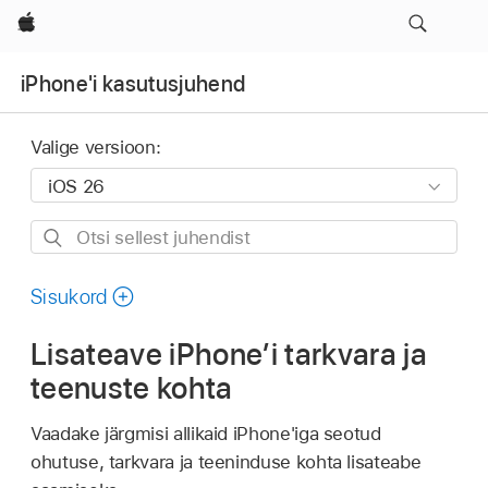
Apple
iPhone'i kasutusjuhend
Valige versioon:
Otsi
sellest
juhendist
Sisukord
Lisateave iPhone’i tarkvara ja
teenuste kohta
Vaadake järgmisi allikaid iPhone'iga seotud
ohutuse, tarkvara ja teeninduse kohta lisateabe