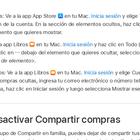
s:
Ve a la app App Store
en tu Mac.
Inicia sesión
y elige
n de la cuenta. En la sección de elementos ocultos, haz clic
mento que quieres mostrar.
a app Libros
en tu Mac.
Inicia sesión
y haz clic en Todo 
clic en
debajo del elemento que quieres ocultar, seleccio
o de elemento
>.
os:
Ve a la app Libros
en tu Mac.
Inicia sesión
y elige Cu
compras ocultas, ingresa tu correo electrónico o número te
a, haz clic en Iniciar sesión y luego selecciona Mostrar es
sactivar Compartir compras
rupo de Compartir en familia, puedes dejar de compartir tu