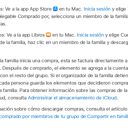
s:
Ve a la app App Store
en tu Mac.
Inicia sesión
y elige
plegable Comprado por, selecciona un miembro de la familia
as.
os:
Ve a la app Libros
en tu Mac.
Inicia sesión
y elige Cu
 la familia, haz clic en un miembro de la familia y descar
 familia inicia una compra, esta se factura directamente a 
a. Después de comprarlo, el elemento se agrega a la cuenta
con el resto del grupo. Si el organizador de la familia detie
ada persona guarda los elementos que decidieron comprar,
a familia. Para obtener información sobre las compras de la
ud, consulta
Administrar el almacenamiento de iCloud
.
ación sobre cómo descargar compras, consulta el artículo
comprado por miembros de tu grupo de Compartir en famil