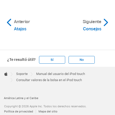
Anterior
Siguiente
Atajos
Consejos
¿Te resultó útil?
Sí
No
Apple
Footer

Soporte
Manual del usuario del iPod touch
Apple
Consultar valores de la bolsa en el iPod touch
América Latina y el Caribe
Copyright © 2026 Apple Inc. Todos los derechos reservados.
Política de privacidad
Mapa del sitio