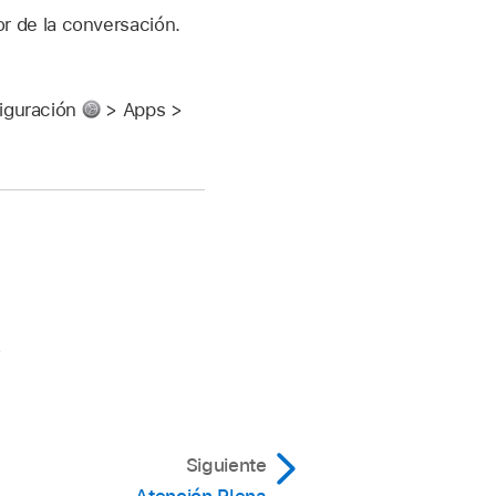
r de la conversación.
figuración
> Apps >
o
Siguiente