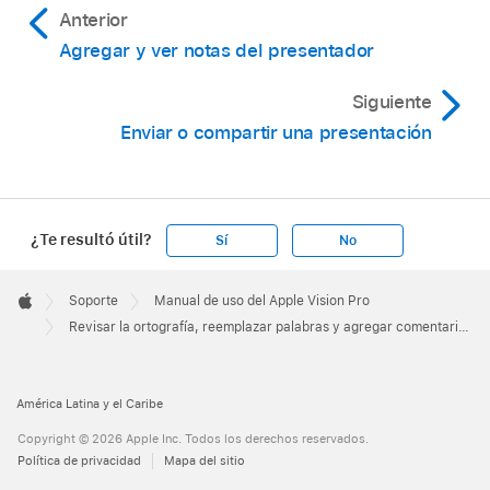
Anterior
Agregar y ver notas del presentador
Siguiente
Enviar o compartir una presentación
¿Te resultó útil?
Sí
No
Apple
Footer

Soporte
Manual de uso del Apple Vision Pro
Apple
Revisar la ortografía, reemplazar palabras y agregar comentarios en Keynote en el Apple Vision Pro
América Latina y el Caribe
Copyright © 2026 Apple Inc. Todos los derechos reservados.
Política de privacidad
Mapa del sitio