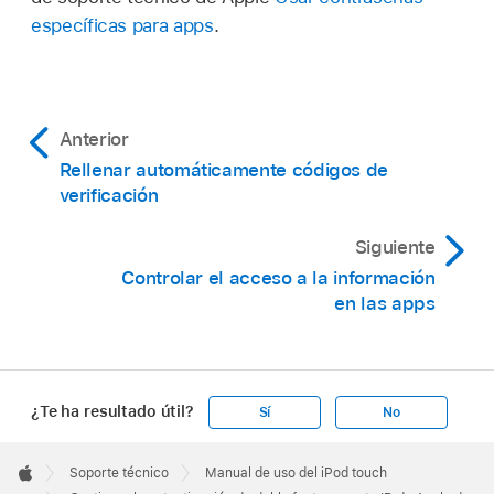
específicas para apps
.
Anterior
Rellenar automáticamente códigos de
verificación
Siguiente
Controlar el acceso a la información
en las apps
¿Te ha resultado útil?
Sí
No
Apple
Footer

Soporte técnico
Manual de uso del iPod touch
Apple