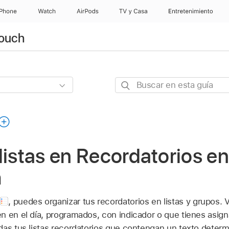
iPhone
Watch
AirPods
TV y Casa
Entretenimiento
touch
Buscar
en
esta
guía
listas en Recordatorios en
h
,
puedes organizar tus recordatorios en listas y grupos. 
n en el día, programados, con indicador o que tienes asi
das tus listas recordatorios que contengan un texto determ