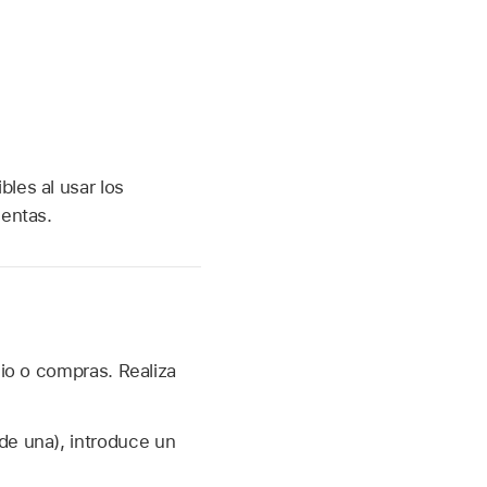
les al usar los
uentas.
gio o compras. Realiza
 de una), introduce un