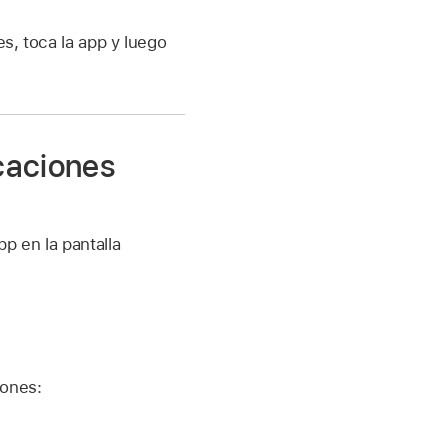
s, toca la app y luego
icaciones
p en la pantalla
iones: