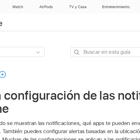
Watch
AirPods
TV y Casa
Entretenimiento
e
Buscar
en
esta
guía
 configuración de las not
ne
 se muestran las notificaciones, qué apps te pueden envia
 También puedes configurar alertas basadas en la ubicación,
Muchas de las configuraciones se aplican a las notificacio