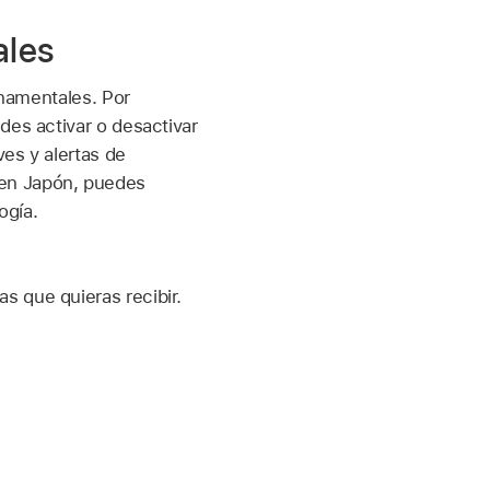
ales
rnamentales. Por
des activar o desactivar
es y alertas de
 en Japón, puedes
ogía.
s que quieras recibir.