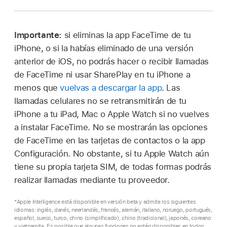
Importante:
si eliminas la app FaceTime de tu
iPhone, o si la habías eliminado de una versión
anterior de iOS, no podrás hacer o recibir llamadas
de FaceTime ni usar SharePlay en tu iPhone a
menos que
vuelvas a descargar la app
. Las
llamadas celulares no se retransmitirán de tu
iPhone a tu iPad, Mac o Apple Watch si no vuelves
a instalar FaceTime. No se mostrarán las opciones
de FaceTime en las tarjetas de contactos o la app
Configuración. No obstante, si tu Apple Watch aún
tiene su propia tarjeta SIM, de todas formas podrás
realizar llamadas mediante tu proveedor.
*Apple Intelligence está disponible en versión beta y admite los siguientes
idiomas: inglés, danés, neerlandés, francés, alemán, italiano, noruego, portugués,
español, sueco, turco, chino (simplificado), chino (tradicional), japonés, coreano
y vietnamita. Es posible que algunas funciones no estén disponibles en todos