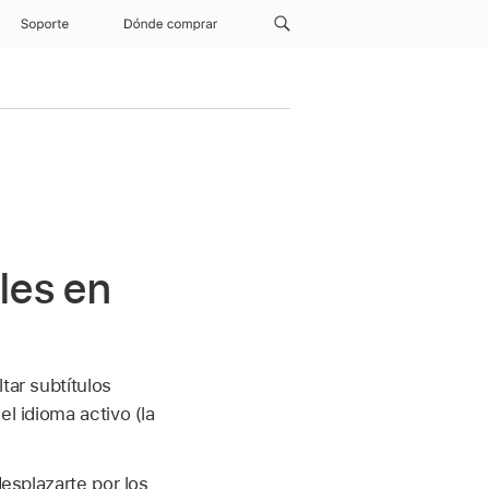
Soporte
Dónde comprar
les en
tar subtítulos
l idioma activo (la
desplazarte por los