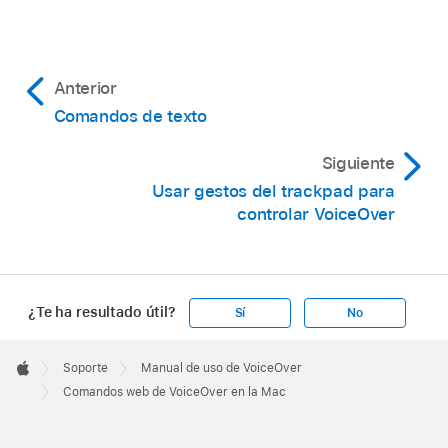
Anterior
Comandos de texto
Siguiente
Usar gestos del trackpad para
controlar VoiceOver
¿Te ha resultado útil?
Sí
No
Apple
Footer

Soporte
Manual de uso de VoiceOver
Apple
Comandos web de VoiceOver en la Mac