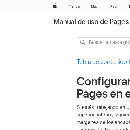
Apple
Tienda
Mac
iPad
Manual de uso de Pages 
Buscar
en
esta
Tabla de contenido
guía
Configura
Pages en e
Si estás trabajando en
superior, inferior, izqu
márgenes de los encabez
documento. Para configu