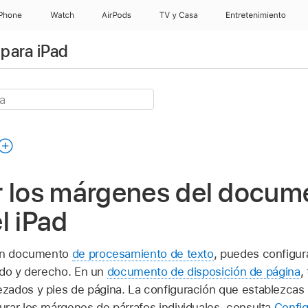
iPhone
Watch
AirPods
TV & Casa
Entretenimiento
para iPad
r los márgenes del docum
l iPad
 un documento
de procesamiento de texto
, puedes configur
ierdo y derecho. En un
documento de disposición de página
,
ados y pies de página. La configuración que establezcas s
rar los márgenes de párrafos individuales, consulta
Config