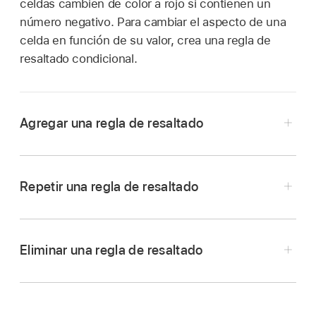
celdas cambien de color a rojo si contienen un
número negativo. Para cambiar el aspecto de una
celda en función de su valor, crea una regla de
resaltado condicional.
Agregar una regla de resaltado
Ve a la app Pages
en tu iPad.
Abre un documento con una tabla y
Repetir una regla de resaltado
seleccionas
una o más celdas.
Toca
,
selecciona Celda y toca Agregar
resaltado condicional.
Eliminar una regla de resaltado
Toca un tipo de regla (por ejemplo, si el valor
Ve a la app Pages
en tu iPad.
Ve a la app Pages
en tu iPad.
de la celda es un número, selecciona
Abre un documento con una tabla y
selecciona
Abre un documento con una tabla,
selecciona
Números) y luego elige una regla.