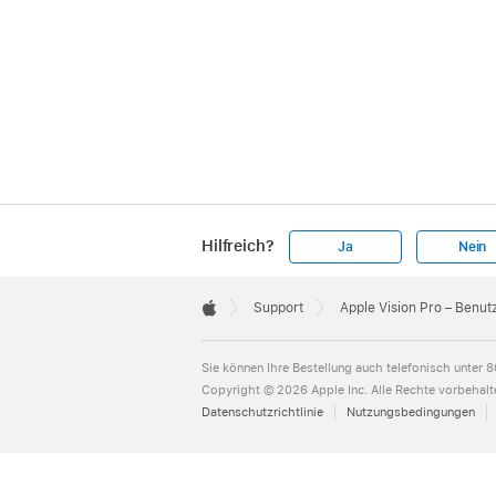
Hilfreich?
Ja
Nein
Apple
Footer

Support
Apple Vision Pro – Benu
Apple
Sie können Ihre Bestellung auch telefonisch unter
8
Copyright © 2026 Apple Inc. Alle Rechte vorbehalt
Datenschutzrichtlinie
Nutzungsbedingungen