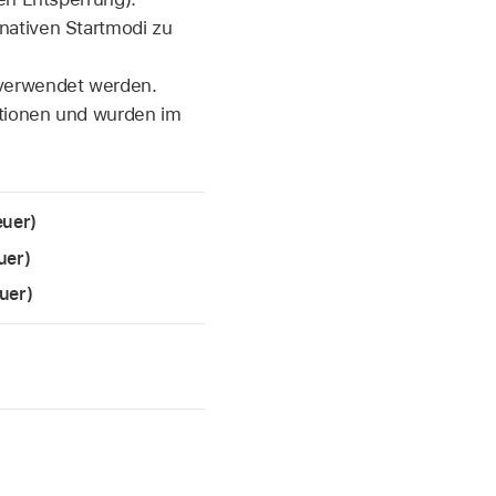
nativen Startmodi zu
n
 verwendet werden.
ktionen und wurden im
euer)
uer)
uer)