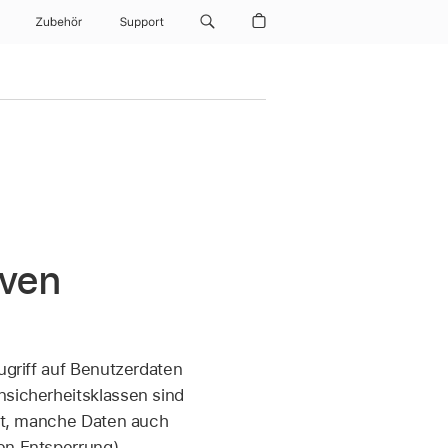
Zubehör
Support
iven
ugriff auf Benutzerdaten
nsicherheitsklassen sind
eit, manche Daten auch
en Entsperrung).