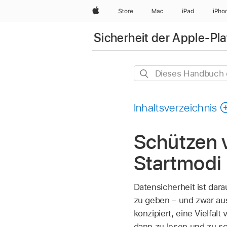
Apple
Store
Mac
iPad
iPho
Sicherheit der Apple-Pl
Dieses
Handbuch
durchsuchen
Inhaltsverzeichnis
Schützen v
Startmodi
Datensicherheit ist dara
zu geben – und zwar aus
konzipiert, eine Vielfa
dann zu lesen und zu sc