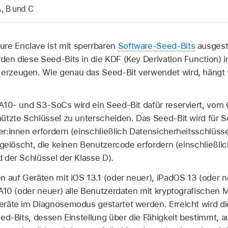
, B und C
re Enclave ist mit sperrbaren
Software-Seed-Bits
ausgest
rden diese Seed-Bits in die KDF (Key Derivation Function) i
u erzeugen. Wie genau das Seed-Bit verwendet wird, hängt
A10- und S3-SoCs wird ein Seed-Bit dafür reserviert, vom
tzte Schlüssel zu unterscheiden. Das Seed-Bit wird für Sc
:innen erfordern (einschließlich Datensicherheitsschlüsse
 gelöscht, die keinen Benutzercode erfordern (einschließli
 der Schlüssel der Klasse D).
n auf Geräten mit
iOS 13.1
(oder neuer),
iPadOS 13
(oder n
A10 (oder neuer) alle Benutzerdaten mit kryptografischen M
räte im Diagnosemodus gestartet werden. Erreicht wird di
ed-Bits, dessen Einstellung über die Fähigkeit bestimmt, 