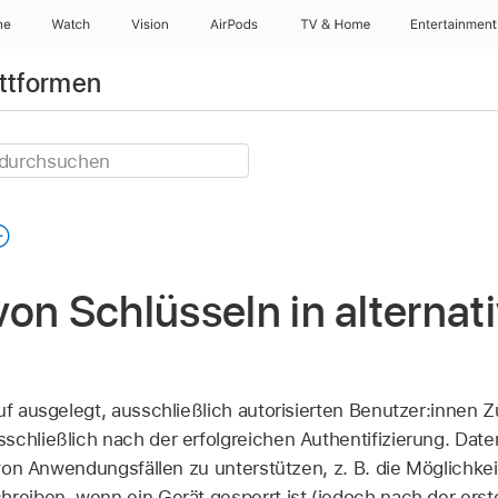
ne
Watch
Vision
AirPods
TV & Home
Entertainment
attformen
on Schlüsseln in alternat
uf ausgelegt, ausschließlich autorisierten Benutzer:innen Z
schließlich nach der erfolgreichen Authentifizierung. Date
lt von Anwendungsfällen zu unterstützen, z. B. die Möglichk
hreiben, wenn ein Gerät gesperrt ist (jedoch nach der erst