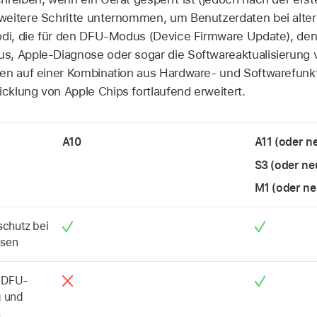
weitere Schritte unternommen, um Benutzerdaten bei alter
odi, die für den DFU-Modus (Device Firmware Update), de
s, Apple-Diagnose oder sogar die Softwareaktualisierung
ren auf einer Kombination aus Hardware- und Softwarefun
klung von Apple Chips fortlaufend erweitert.
A10
A11 (oder n
S3 (oder ne
M1 (oder ne
schutz bei
ssen
s DFU-
g und
: