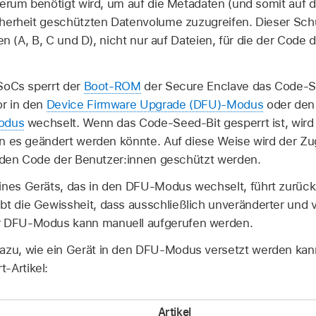
erum benötigt wird, um auf die Metadaten (und somit auf de
herheit geschützten Datenvolume zuzugreifen. Dieser Schu
en (A, B, C und D), nicht nur auf Dateien, für die der Code
SoCs sperrt der
Boot-ROM
der Secure Enclave das Code-S
r in den
Device Firmware Upgrade (DFU)-Modus
oder den
odus
wechselt. Wenn das Code-Seed-Bit gesperrt ist, wird
n es geändert werden könnte. Auf diese Weise wird der Zug
h den Code der Benutzer:innen geschützt werden.
eines Geräts, das in den DFU-Modus wechselt, führt zurüc
bt die Gewissheit, dass ausschließlich unveränderter und v
r DFU-Modus kann manuell aufgerufen werden.
azu, wie ein Gerät in den DFU-Modus versetzt werden kann
-Artikel:
Artikel