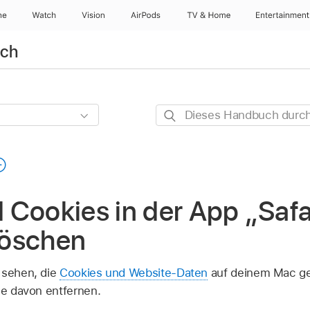
ne
Watch
Vision
AirPods
TV & Home
Entertainment
uch
Dieses
Handbuch
durchsuchen
Cookies in der App „Safa
löschen
 sehen, die
Cookies und Website-Daten
auf deinem Mac ge
le davon entfernen.