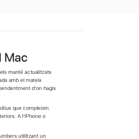
el Mac
 els manté actualitzats
iada amb el mateix
dependentment d’on hagis
ositius que compleixin
riors. A l’iPhone o
Numbers utilitzant un