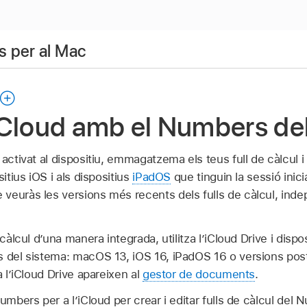
 per al Mac
l’iCloud amb el Numbers d
activat al dispositiu, emmagatzema els teus full de càlcul i
sitius iOS i als dispositius
iPadOS
que tinguin la sessió inic
 veuràs les versions més recents dels fulls de càlcul, in
 càlcul d’una manera integrada, utilitza l’iCloud Drive i disp
s del sistema: macOS 13, iOS 16, iPadOS 16 o versions poste
a l’iCloud Drive apareixen al
gestor de documents
.
umbers per a l’iCloud per crear i editar fulls de càlcul del 