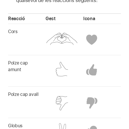
qualsevol de les reaccions següents:
Reacció
Gest
Icona
Cors
Polze cap
amunt
Polze cap avall
Globus