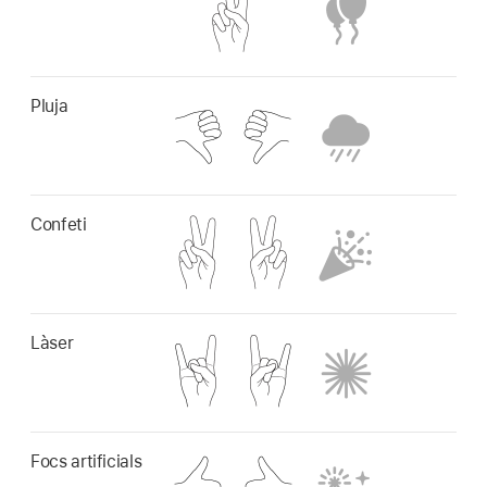
Pluja
Confeti
Làser
Focs artificials