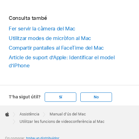
Consulta també
Fer servir la càmera del Mac
Utilitzar modes de micròfon al Mac
Compartir pantalles al FaceTime del Mac
Article de suport d’Apple: Identificar el model
d’iPhone
T'ha sigut útil?
Sí
No
Apple
Footer

Assistència
Manual d’ús del Mac
Apple
Utilitzar les funcions de videoconferència al Mac
On comprar:
troba un distribuïdor
.