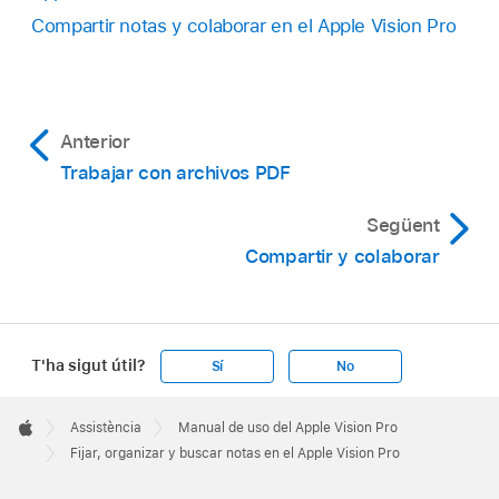
Compartir notas y colaborar en el Apple Vision Pro
Anterior
Trabajar con archivos PDF
Següent
Compartir y colaborar
T'ha sigut útil?
Sí
No
Apple
Footer

Assistència
Manual de uso del Apple Vision Pro
Apple
Fijar, organizar y buscar notas en el Apple Vision Pro