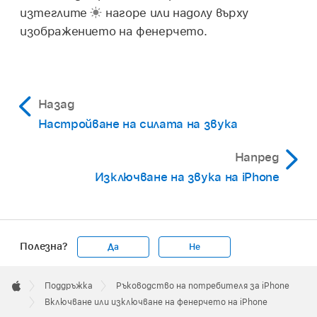
изтеглите
нагоре или надолу върху
изображението на фенерчето.
Назад
Настройване на силата на звука
Напред
Изключване на звука на iPhone
Полезна?
Да
Не
Apple
Footer

Поддръжка
Ръководство на потребителя за iPhone
Apple
Включване или изключване на фенерчето на iPhone