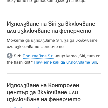
получите по-детайлен изглед на нещо.
Използване на Siri за включване
или изключване на фенерчето
Можете да използвате Siri, за да включвате
или изключвате фенерчето.
Siri:
Попитайте Siri
нещо като
„Siri, turn on
the flashlight.“
Научете как да използвате Siri
.
Използване на Контролен
център за включване или
изключване на фенерчето