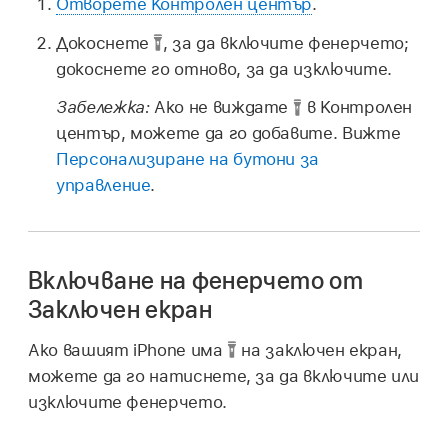
Отворете Контролен център
.
Докоснете
,
за да включите фенерчето;
докоснете го отново, за да изключите.
Забележка:
Ако не виждате
в Контролен
център, можете да го добавите. Вижте
Персонализиране на бутони за
управление
.
Включване на фенерчето от
Заключен екран
Ако вашият iPhone има
на заключен екран,
можете да го натиснете, за да включите или
изключите фенерчето.