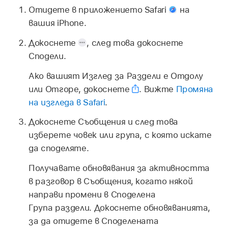
Отидете в приложението Safari
на
вашия iPhone.
Докоснете
,
след това докоснете
Сподели.
Ако вашият Изглед за Раздели е Отдолу
или Отгоре, докоснете
.
Вижте
Промяна
на изгледа в Safari
.
Докоснете Съобщения и след това
изберете човек или група, с която искате
да споделяте.
Получавате обновявания за активността
в разговор в Съобщения, когато някой
направи промени в Споделена
Група раздели. Докоснете обновяванията,
за да отидете в Споделената