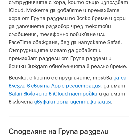
сътрудничите с хора, които също използват
iCloud. Можете да добавяте и премахвате
хора от Група раздели по всяко време и дори
да започнете разговор чрез текстови
съобщения, телефонно повикване или
FaceTime обаждане, без да напускате Safari.
Сътрудниците могат да добавят и
премахват раздели от Група раздели и
всички виждат обновленията в реално време.
Всички, с които сътрудничите, трябва
да са
влезли в своята Apple регистрация
, да имат
Safari включено в iCloud настройки
и да имат
включена
двуфакторна идентификация
.
Споделяне на Група раздели