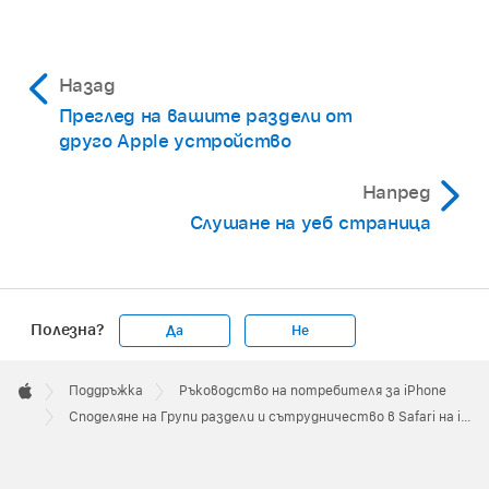
Назад
Преглед на вашите раздели от
друго Apple устройство
Напред
Слушане на уеб страница
Полезна?
Да
Не
Apple
Footer

Поддръжка
Ръководство на потребителя за iPhone
Apple
Споделяне на Групи раздели и сътрудничество в Safari на iPhone