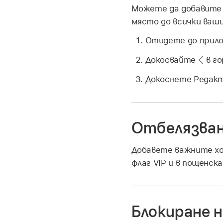
Можете да добавите 
място до всички ваши
Отидете до прил
Докосвайте
в го
Докоснете Редакт
Отбелязван
Добавете важните хор
флаг VIP и в пощенск
Блокиране 