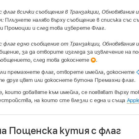
 флаг всички съобщения в Транзакции, Обновявания 
л:
Плъзнете наляво върху съобщение в списъка със с
ли Промоции и след това изберете Флаг.
 флаг едно съобщение от Транзакции, Обновявания 
бщение, за да отворите изгледа за извлечение на п
съобщението, след това докоснете
.
или премахнете флаг, отворете имейла, докоснете
те друг цвят или докоснете бутона Премахни флаг.
, които добавяте към имейла, се появяват върху т
 устройства, на които сте влезли с една и съща
Appl
на Пощенска кутия с флаг