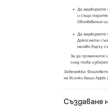
Да маркирате с
и същи подате
Обновявания и
Да маркирате с
Докоснете съо
наляво върху 
За да промените 
след това избере
Забележка:
Флаговете
на всички ваши Apple
Създаване 