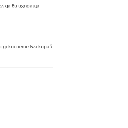
л да ви изпраща
а докоснете Блокирай