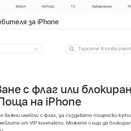
Watch
AirPods
TV
Забавления
П
бителя за iPhone
Търсете
в
това
ръководство
не с флаг или блокиран
Поща на iPhone
важни имейли с флаг, да създавате пощенски кутии
мейлите от VIP контакти. Можете също да блокира
и.