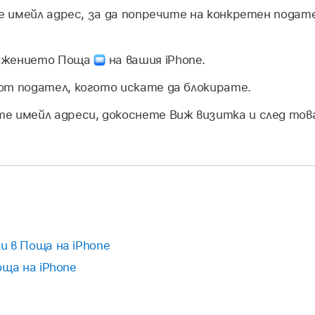
 имейл адрес, за да попречите на конкретен подате
ожението Поща
на вашия iPhone.
от подател, когото искате да блокирате.
е имейл адреси, докоснете Виж визитка и след тов
 в Поща на iPhone
оща на iPhone