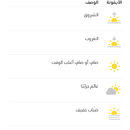
الأيقونة
الوصف
الشروق
الغروب
صافٍ أو صافٍ أغلب الوقت
غائم جزئيًا
ضباب خفيف