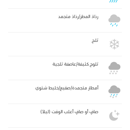
رذاذ المطر/رذاذ متجمد
ثلج
ثلوج كثيفة/عاصفة ثلجية
أمطار متجمدة/صقيع/خليط شتوي
صافٍ أو صافٍ أغلب الوقت (ليلاً)