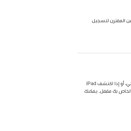
i، فاستخدم أولًا مفتاح الأمن المقترن لتسجيل
إذا حاولت تسجيل الدخول إلى حساب Apple الخاص بك دون جدوى أكثر من ستة مرات على التوالي، أو إذا اكتشف iPad
ص بك علامات أخرى لنشاط مريب، فستتلقى إشعارًا على الشاشة يفيد بأن حساب Apple الخاص بك مقفل. يمكنك