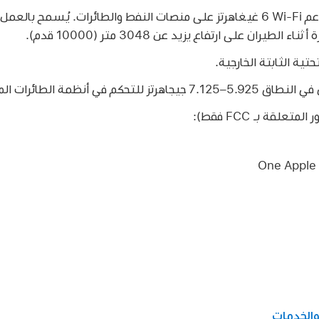
طيران على ارتفاع يزيد عن 3048 متر (10000 قدم).
حتية الثابتة الخارجية.
لطائرات المسيّرة أو التواصل معها.
لقة بـ FCC فقط):
One Apple
والخدمات