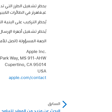
غيغاهرتز في الطائرات الكبيرة أثناء ال
يُحظر التركيب على البنية الت
يُحظر تشغيل أجهزة الإرسال في النطاق 5.925–7.125 جيجاهرتز للتحكم في أنظمة ا
الجهة المسؤولة (اتصل للأمور المتع
Apple Inc.‎
 Park Way, MS 911-AHW
Cupertino, CA 95014
USA
apple.com/contact
السابق
البحث عن مزيد من الموارد للبرامج 