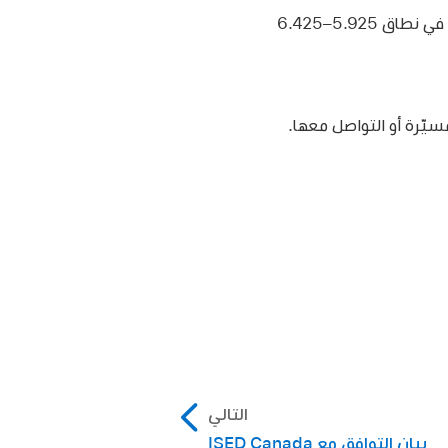
يحظر تشغيل الطرز التي تدعم Wi-Fi ‏6 غيغاهرتز على منصات النفط والطائرات. يُسمح بالعمل في نطاق 5.925–6.425
التالي
بيان التوافق مع ISED Canada