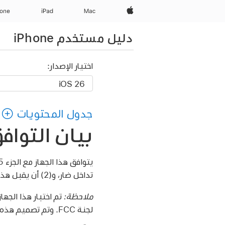
Apple‏
Mac
iPad‏
hone
دليل مستخدم iPhone
اختيار الإصدار:
جدول المحتويات
بيان التوافق 
تداخل ضار، و(2) أن يقبل هذا الجهاز أي تداخل يتم استلامه، بما في ذلك ما يسبب التشغيل بصورة غير مرغوب فيها.
ملاحظة:
لجنة FCC. وتم تصميم هذه القيود لتوفير حماية مناسبة ضد التداخل الضار عند التركيب في منطقة سكنية.