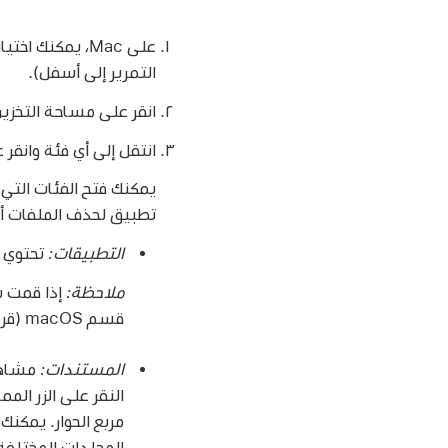
على Mac، يمكنك اختيار قائمة Apple
التمرير إلى أسفل).
انقر على مساحة التخزين
انتقل إلى أي فئة وانقر 
يمكنك فتح الفئات التي 
تطبيق لحذف الملفات أث
التطبيقات:
تحتوي على كل ا
ملاحظة:
إذا قمت 
قسم macOS (قرص بدء التشغيل).
المستندات:
النقر على الزر المم
مربع الحوار. يمكن
المجلدات المختلفة