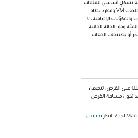
فئة بشكلٍ أساسي الملفات
والبيانات المستخدمة بواسطة النظام، مثل ملفات السجل وذاكرات التخزين المؤقت وملفات VM وموارد نظام
المكوّنات الإضافية. لا
رة المحتويات بواسطة macOS، ويختلف حجم الفئة وفق الحالة الحالية
يندر أو تطبيقات الجهات
يًا على القرص. تتضمن
(قد تكون مساحة القرص
تحسين