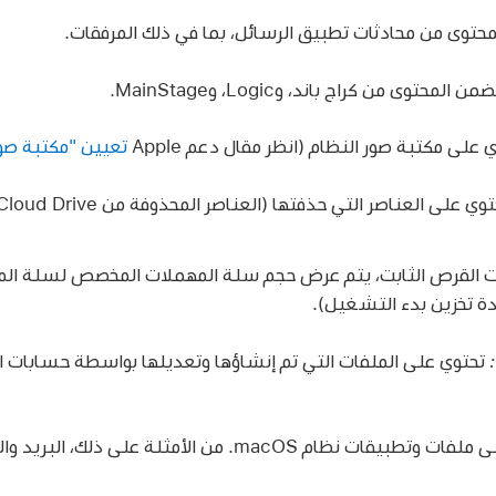
حتوى من محادثات تطبيق الرسائل، بما في ذلك المرفقات.
ن المحتوى من كراج باند، وLogic، وMainStage.
على مكتبة صور النظام (انظر مقال دعم Apple
تعيين "مكتبة صور
مت القرص الثابت، يتم عرض حجم سلة المهملات المخصص لسلة ال
تحتوي على الملفات التي تم إنشاؤها وتعديلها بواسطة حسابات 
ت نظام macOS. من الأمثلة على ذلك، البريد والمحطة الطرفية والحاسبة.