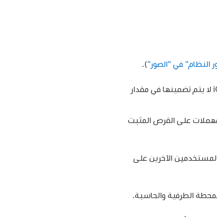
 النظام" في "الصور"
).
تحتوي على العناصر التي حذفتها (العناصر المحذوفة من iCloud Drive لا يتم تضمينها في مقدار
مهملات على القرص المثبت
المستخدمين الآخرين على