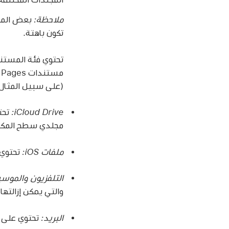
ملاحظة:
بعض المجل
تكون باهتة.
تحتوي فئة المستند
(على سبيل المثال،
iCloud Drive:
مجلدي سطح المكتب وال
ملفات iOS:
تحتوي على نسخ iOS
‏التلفزيون والموس
والتي يمكن إزالتها من Mac وتنزيلها م
البريد:
تحتوي على رس