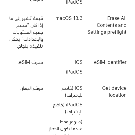
iPadOS
Era
macOS 13.3
قيمة تشير إلى ما
Conten
إذا كان "مسح
Settings pre
جميع المحتويات
والإعدادات" يمكن
تنفيذه بنجاح.
eSIM iden
iOS
معرف eSIM.
iPadOS
Get 
‏iOS (خاضع
موقع الجهاز.
lo
للإشراف)
‏iPadOS (خاضع
للإشراف)
(متوفر فقط
عندما يكون الجهاز