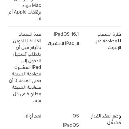
Mac مزود
برقاقات Apple أم
لا.
لسماح
iPadOS 16.1
مدة السماح
قة عبر
القابلة للتكوين
الـ iPad المشترك
بالأيام قبل أن
يتطلب تسجيل
الدخول إلى
iPad المشترك
مصادقة الشبكة.
تعني القيمة 0 أن
مصادقة الشبكة
مطلوبة في كل
مرة.
قد المُدار
iOS
نعم أو لا.
iPadOS