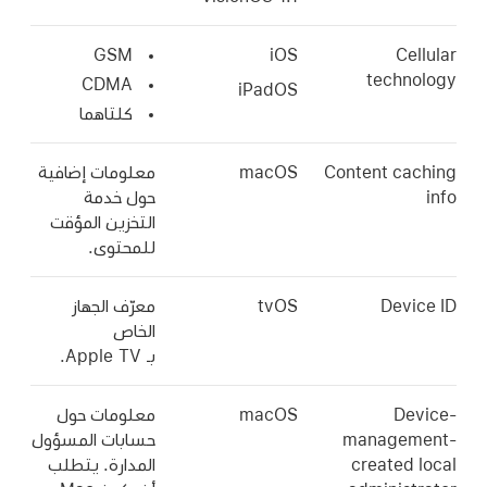
GSM
iOS
Ce
tech
CDMA
iPadOS
كلتاهما
Content c
macOS
معلومات إضافية
حول خدمة
التخزين المؤقت
للمحتوى.
Dev
tvOS
معرّف الجهاز
الخاص
بـ
Apple TV
.
D
macOS
معلومات حول
manage
حسابات المسؤول
created
المدارة. يتطلب