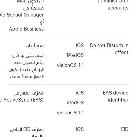
adminis
أن يكون Mac
acc
مسجلًا في
Apple School Manager
أو
Apple Business.
Do Not Dist
iOS
نعم أو لا.
iPadOS
نعم، حتى لو كان
يتم تفعيل عدم
الإزعاج عندما يكون
الجهاز مقفلاً فقط.
EAS d
iOS
معرّف الجهاز في
Exchange ActiveSync (EAS)‎.
ide
iPadOS
iOS
معرّف EID الخاص
بالجهاز.