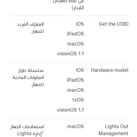
في نمط الفقدان
المُدار)
Get th
iOS
المعرّف الفريد
للجهاز.
iPadOS
macOS
Hardware 
iOS
سلسلة طراز
المكونات المادية
iPadOS
للجهاز.
macOS
tvOS
Ligh
macOS
استعلامات الجهاز
Manag
"إدارة Lights