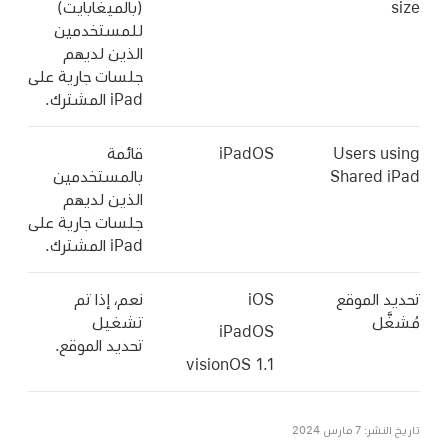
(بالميغابايت)
للمستخدمين
الذين لديهم
جلسات جارية على
iPad المشترك
.
Users
iPadOS
قائمة
Share
بالمستخدمين
الذين لديهم
جلسات جارية على
iPad المشترك
.
لموقع
iOS
نعم، إذا تم
تشغيل
iPadOS
تحديد الموقع
.
س 2024