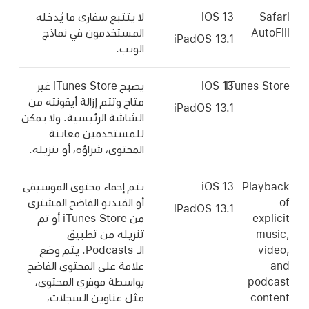
Safari
iOS 13
لا يتتبع سفاري ما يُدخله
AutoFill
المستخدمون في نماذج
iPadOS 13.1
الويب.
iTunes Store
iOS 13
يصبح iTunes Store غير
متاح وتتم إزالة أيقونته من
iPadOS 13.1
الشاشة الرئيسية. ولا يمكن
للمستخدمين معاينة
المحتوى، شراؤه، أو تنزيله.
Playback
iOS 13
يتم إخفاء محتوى الموسيقى
of
أو الفيديو الفاضح المشترى
iPadOS 13.1
explicit
من iTunes Store أو تم
music,
تنزيله من تطبيق
video,
الـ Podcasts. يتم وضع
and
علامة على المحتوى الفاضح
podcast
بواسطة موفري المحتوى،
content
مثل عناوين السجلات،