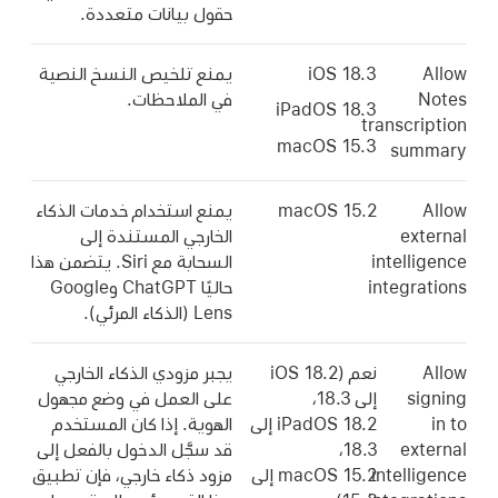
حقول بيانات متعددة.
Allow
iOS 18.3
يمنع تلخيص النسخ النصية
Notes
في الملاحظات.
iPadOS 18.3
transcription
macOS 15.3
summary
Allow
macOS 15.2
يمنع استخدام خدمات الذكاء
external
الخارجي المستندة إلى
intelligence
السحابة مع Siri. يتضمن هذا
integrations
حاليًا ChatGPT وGoogle
Lens (الذكاء المرئي).
Allow
نعم (
iOS 18.2
يجبر مزودي الذكاء الخارجي
signing
إلى 18.3،
على العمل في وضع مجهول
in to
iPadOS 18.2
إلى
الهوية. إذا كان المستخدم
external
18.3،
قد سجَّل الدخول بالفعل إلى
intelligence
macOS 15.2
إلى
مزود ذكاء خارجي، فإن تطبيق