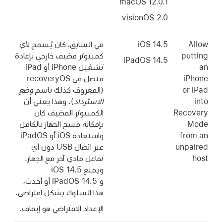
macOS 12.0.1
visionOS 2.0
Allow
iOS 14.5
في السابق، كان يُسمح لأي
putting
كمبيوتر مضيف خارجي بإعادة
iPadOS 14.5
an
تشغيل iPhone أو iPad
iPhone
متصل في recoveryOS
or iPad
(المعروف كذلك باسم
وضع
into
الاسترداد
). وهذا يعني أن
Recovery
الكمبيوتر المضيف كان
Mode
بإمكانه مسح الجهاز بالكامل
from an
واستعادة iOS أو iPadOS
unpaired
عبر اتصال USB دون أي
host
تفاعل مادي آخر مع الجهاز.
ويمنع
iOS 14.5
و
iPadOS 14.5
أو أحدث،
هذا السلوك بشكل افتراضي.
الإعداد الافتراضي هو إيقاف.