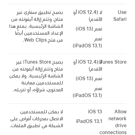
Use
لا (
iOS 12.4
أو
يصبح تطبيق سفاري غير
Safari
الأقدم)
متاح، وتتم إزالة أيقونته من
الشاشة الرئيسية. يمنع هذا
نعم (
iOS 13
)
الإعداد المستخدمين أيضًا
نعم
من فتح Web Clips.
iPadOS 13.1)
(
iTunes Store
لا (
iOS 12.4
أو
يصبح iTunes Store غير
الأقدم)
متاح وتتم إزالة أيقونته من
الشاشة الرئيسية. ولا يمكن
نعم (
iOS 13
)
للمستخدمين معاينة
نعم
المحتوى، شراؤه، أو تنزيله.
iPadOS 13.1)
(
Allow
iOS 13
لا يمكن للمستخدمين
network
الاتصال بمحركات أقراص على
iPadOS 13.1
drive
الشبكة في تطبيق الملفات.
connections