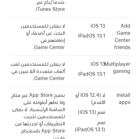
عندما يُباع عبر
iTunes Store.
Add
iOS 13
لا يمكن للمستخدمين
Game
البحث عن أصدقاء أو
iPadOS 13.1
Center
إضافتهم في
Game Center.
friends
Multiplayer
iOS 13
لا يمكن للمستخدمين لعب
gaming
ألعاب متعددة اللاعبين في
iPadOS 13.1
Game Center.
Install
لا (
iOS 12.4
أو
يصبح App Store غير متاح
apps
الأقدم)
ولا تظهر أيقونته على
الشاشة الرئيسية. لا يمكن
نعم (
iOS 13
)
للمستخدمين تثبيت
نعم
التطبيقات أو تحديثها من
iPadOS 13.1)
(
App Store باستخدام
فايندر.