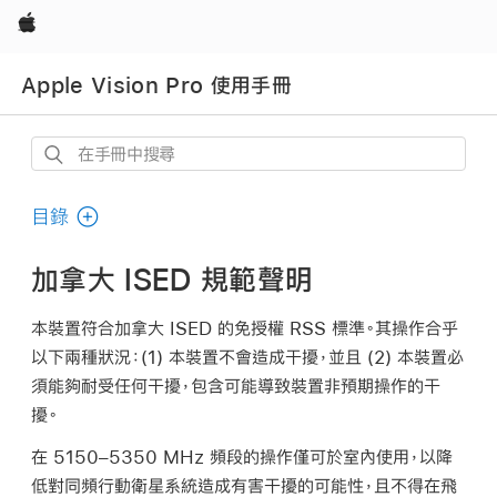
Apple
Apple Vision Pro 使用手冊
在
手
冊
目錄
中
搜
加拿大 ISED 規範聲明
尋
本裝置符合加拿大 ISED 的免授權 RSS 標準。其操作合乎
以下兩種狀況：(1) 本裝置不會造成干擾，並且 (2) 本裝置必
須能夠耐受任何干擾，包含可能導致裝置非預期操作的干
擾。
在 5150–5350 MHz 頻段的操作僅可於室內使用，以降
低對同頻行動衛星系統造成有害干擾的可能性，且不得在飛