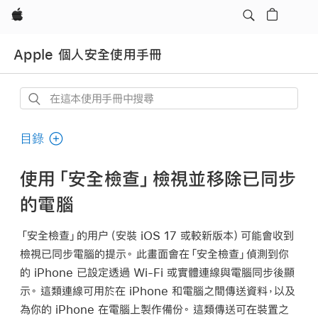
Apple
Apple 個人安全使用手冊
在
這
本
目錄
使
用
使用「安全檢查」檢視並移除已同步
手
的電腦
冊
中
「安全檢查」的用户（安裝
iOS 17
或較新版本）可能會收到
搜
檢視已同步電腦的提示。 此畫面會在「安全檢查」偵測到你
尋
的 iPhone 已設定透過
Wi-Fi
或實體連線與電腦同步後顯
示。 這類連線可用於在 iPhone 和電腦之間傳送資料，以及
為你的 iPhone 在電腦上製作備份。 這類傳送可在裝置之