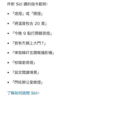
尋
件對 Siri 講的指令範例：
「熄燈」
或
「開燈」
「將溫度校去 20 度」
「今晚 9 點打開睡房燈」
「我有冇鎖上大門？」
「俾我睇吓玄關嘅攝影機」
「校暗廚房燈」
「設定閲讀場景」
「閂咗辦公室啲燈」
了解如何詢問 Siri
。