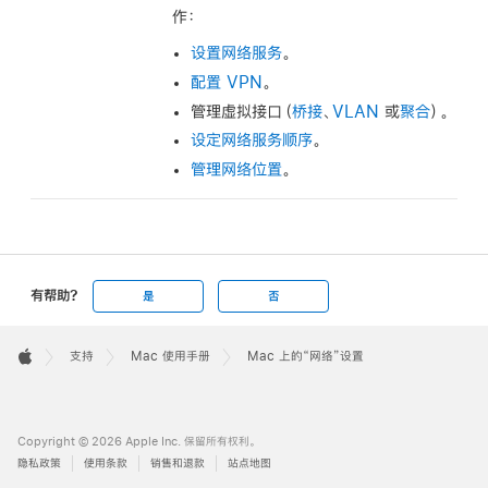
作：
设置网络服务
。
配置 VPN
。
管理虚拟接口（
桥接
、
VLAN
或
聚合
）。
设定网络服务顺序
。
管理网络位置
。
有帮助?
是
否
Apple
Footer

支持
Mac 使用手册
Mac 上的“网络”设置
Apple
Copyright © 2026 Apple Inc. 保留所有权利。
隐私政策
使用条款
销售和退款
站点地图