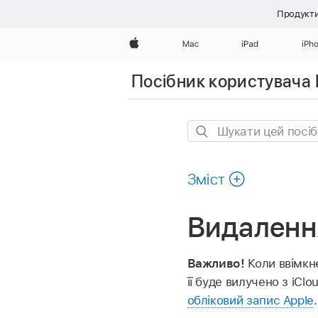
Продукти
Apple
Mac
iPad
iPh
Посібник користувача
Шукати
цей
посібник
Зміст
Видалення
Важливо!
Коли ввімкне
її буде вилучено з iClo
обліковий запис Apple