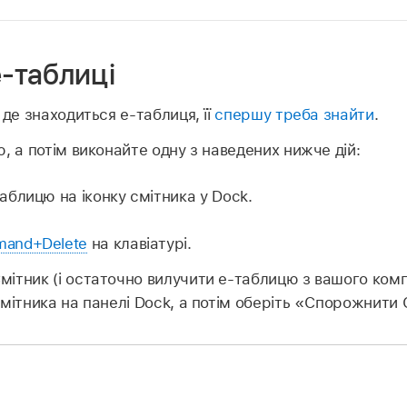
‑таблиці
 де знаходиться е‑таблиця, її
спершу треба знайти
.
, а потім виконайте одну з наведених нижче дій:
аблицю на іконку смітника у Dock.
and+Delete
на клавіатурі.
ітник (і остаточно вилучити е‑таблицю з вашого компʼ
мітника на панелі Dock, а потім оберіть «Спорожнити 