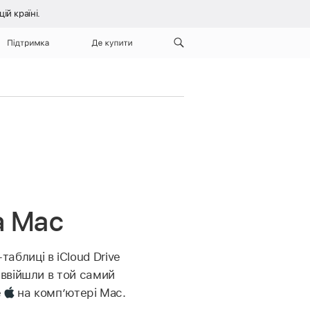
й країні.
Підтримка
Де купити
а Mac
таблиці в iCloud Drive
и ввійшли в той самий
e
на компʼютері Mac.