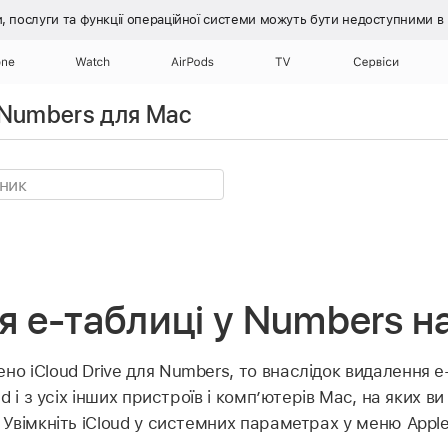
, послуги та функції операційної системи
можуть бути недоступними в ці
one
Watch
AirPods
TV
Сервіси
 Numbers для Mac
 е‑таблиці у Numbers н
но iCloud Drive для Numbers, то внаслідок видалення е‑
ud і з усіх інших пристроїв і компʼютерів Mac, на яких в
. Увімкніть iCloud у системних параметрах у меню Appl