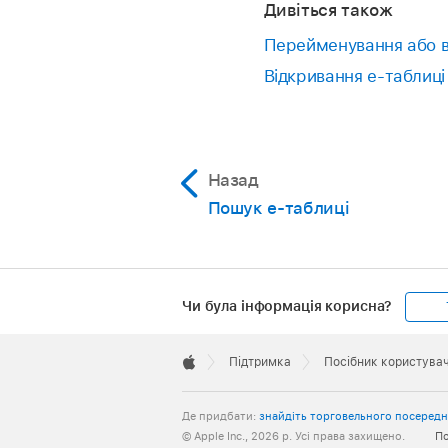
Дивіться також
Перейменування або 
Відкривання е‑таблиці
Назад
Пошук е‑таблиці
Чи була інформація корисна?
Apple
Footer

Підтримка
Посібник користува
Apple
Де придбати:
знайдіть торговельного посеред
© Apple Inc., 2026 р. Усі права захищено.
По