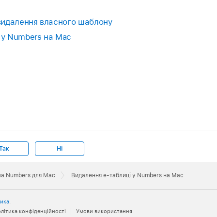
видалення власного шаблону
 у Numbers на Mac
Так
Ні
ча Numbers для Mac
Видалення е‑таблиці у Numbers на Mac
ника
.
літика конфіденційності
Умови використання