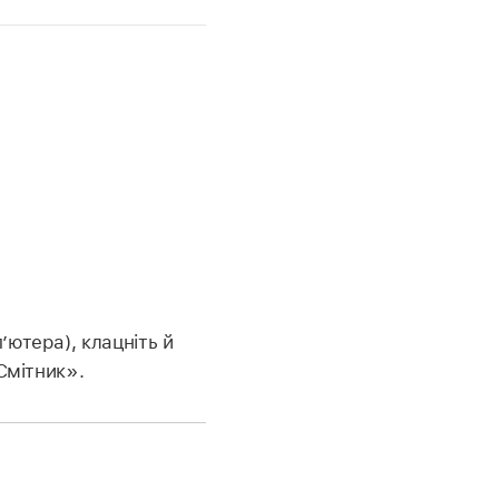
ютера), клацніть й
Смітник».