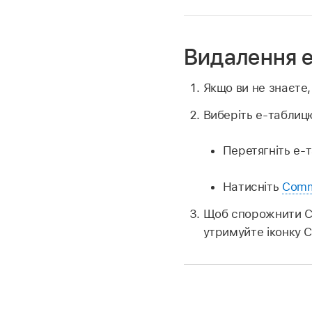
Видалення е
Якщо ви не знаєте,
Виберіть е‑таблицю
Перетягніть е‑т
Натисніть
Comm
Щоб спорожнити См
утримуйте іконку С