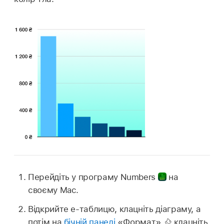
Перейдіть у програму Numbers
на
своєму Mac.
Відкрийте е‑таблицю, клацніть діаграму, а
потім на
бічній панелі
«Формат»
клацніть