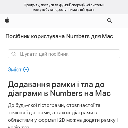
Продукти, послуги та функції операційної системи
можуть бути недоступними в цій країні.
Apple
Посібник користувача Numbers для Mac
Шукати
цей
посібник
Зміст
Додавання рамки і тла до
діаграми в Numbers на Mac
До будь-якої гістограми, стовпчастої та
точкової діаграми, а також діаграми з
областями у форматі 2D можна додати рамку і
колір тла.