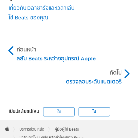
เกี่ยวกับเวลาชาร์จและเวลาเล่น
ใช้ Beats ของคุณ
ขณะที่ชาร์จ Beats Solo 4 ไฟบนที่ครอบหูข้างขวา
จะกะพริบเป็นสีแดง เมื่อเฮดโฟนของคุณชาร์จอย่าง
น้อย 95 เปอร์เซ็นต์แล้ว ไฟจะเปลี่ยนเป็นสีขาว ขณะ
ที่ชาร์จ Beats Studio Pro ไฟ “ตัววัดปริมาณ
ก่อนหน้า
พลังงาน” ห้าดวงบนที่ครอบหูข้างขวาจะกะพริบ
สลับ Beats ระหว่างอุปกรณ์ Apple
เมื่อเฮดโฟนของคุณชาร์จเต็มแล้ว ไฟทั้งห้าดวงจะ
ยังคงสว่างอยู่
ถัดไป
ตรวจสอบระดับแบตเตอรี่
หมายเหตุ:
iPhone, iPad, Mac หรือ
อุปกรณ์ Android ที่รองรับ
เป็นประโยชน์ไหม
ใช่
ไม่
Apple
Footer

บริการช่วยเหลือ
คู่มือผู้ใช้ Beats
Apple
ชาร์จเฮดโฟน หูฟัง หรือลำโพงของ Beats