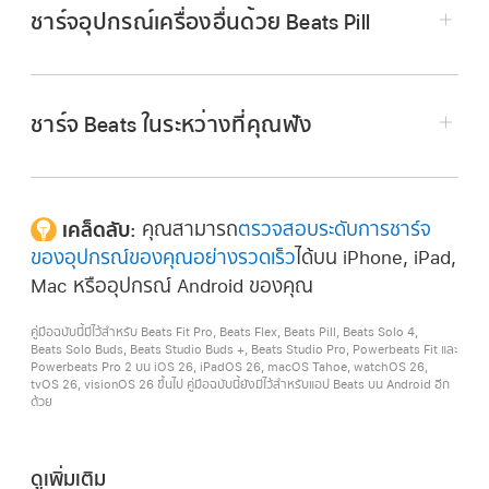
ไฟสีแดงกะพริบ:
ไม่มีเวลาเหลือแล้ว และต้องชาร์จหู
กันได้
ชาร์จอุปกรณ์เครื่องอื่นด้วย Beats Pill
ฟัง
เคล็ดลับ:
ชาร์จ Beats ในระหว่างที่คุณฟัง
เชื่อมต่อหูฟังกับอุปกรณ์ที่ใช้งานร่วมกันได้โดยใช้
สาย USB-C
เมื่อชาร์จเสร็จแล้ว ไฟจะส่องแสงเป็นสีขาวเป็นเวลา
เคล็ดลับ:
คุณสามารถ
ตรวจสอบระดับการชาร์จ
ไม่บังคับ:
ในการใช้อุปกรณ์เครื่องอื่นของคุณชาร์จ
เชื่อมต่อ Beats Solo 4 หรือ Beats Studio Pro
10 วินาที จากนั้นไฟจะดับ
ของอุปกรณ์ของคุณอย่างรวดเร็ว
ได้บน iPhone, iPad,
Beats Pill ให้กดปุ่มเปิด/ปิดบนลำโพงของคุณสาม
กับ
iPhone, iPad, Mac หรืออุปกรณ์ Android ที่
Mac หรืออุปกรณ์ Android ของคุณ
ครั้ง
รองรับ
โดยใช้สาย USB-C ที่ให้มาด้วย
คู่มือฉบับนี้มีไว้สำหรับ Beats Fit Pro, Beats Flex, Beats Pill, Beats Solo 4,
เชื่อมต่อ Beats Pill เข้ากับเต้ารับไฟฟ้าโดยใช้สาย
Beats Solo Buds, Beats Studio Buds +, Beats Studio Pro, Powerbeats Fit และ
USB-C และอะแดปเตอร์แปลงไฟที่ใช้งานร่วมกันได้
Powerbeats Pro 2 บน iOS 26, iPadOS 26, macOS Tahoe, watchOS 26,
tvOS 26, visionOS 26 ขึ้นไป คู่มือฉบับนี้ยังมีไว้สำหรับแอป Beats บน Android อีก
ด้วย
ดูเพิ่มเติม