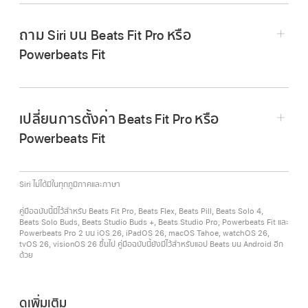
แอปเสียงของคุณหรือปุ่มปรับเสียงบนอุปกรณ์ของ
หมายเหตุ:
คุณยังสามารถ
สลับระหว่างโหมดการ
คุณได้อีกด้วย
โทรออกโดยใช้ Siri หรือผู้ช่วยเสียงอื่น:
ตรวจสอบ
ถาม Siri บน Beats Fit Pro หรือ
ฟังโดยใช้อุปกรณ์ Apple หรือ Android ของคุณ
ได้
ให้แน่ใจว่าคุณ
ตั้งค่า Siri
แล้ว กด
ค้างไว้ จากนั้น
ในการใช้
เพื่อควบคุมระดับเสียง ให้ดูที่
เปลี่ยนการ
อีกด้วย
Powerbeats Fit
เมื่อคุณได้ยินเสียง ให้พูดบางอย่าง เช่น
“โทรหา
ทำงานกดค้างไว้ของระดับเสียงบนอุปกรณ์
สมศรี เบอร์มือถือ”
ตั้งค่า Siri
(หากคุณยังไม่ได้ตั้งค่า)
Android
รับหรือวางสาย:
เมื่อคุณได้รับสายโทร ให้กด
ใน
ปฏิบัติตามวิธีใดวิธีหนึ่งต่อไปนี้:
เปลี่ยนการตั้งค่า Beats Fit Pro หรือ
การวางสาย ให้กด
สองครั้ง
Powerbeats Fit
พูดว่า “หวัดดี Siri”
รับสายโทรเข้าสายที่สองแล้วพักสายโทรแรก หรือ
สลับระหว่างสองสายปัจจุบัน:
กด
กด
บนหูฟังข้างใดข้างหนึ่งค้างไว้
Siri ไม่ได้มีในทุกภูมิภาคและภาษา
ปฏิเสธสายโทรเข้า:
กด
ค้างไว้
เมื่อคุณได้ยินเสียง ให้พูดคำขอของคุณ
คู่มือฉบับนี้มีไว้สำหรับ Beats Fit Pro, Beats Flex, Beats Pill, Beats Solo 4,
ปิดเสียงหรือเปิดเสียงไมโครโฟน:
ในระหว่างการโทร
Beats Solo Buds, Beats Studio Buds +, Beats Studio Pro, Powerbeats Fit และ
Powerbeats Pro 2 บน iOS 26, iPadOS 26, macOS Tahoe, watchOS 26,
ให้กด
ในการเปิดเสียง ให้กดอีกครั้ง
tvOS 26, visionOS 26 ขึ้นไป คู่มือฉบับนี้ยังมีไว้สำหรับแอป Beats บน Android อีก
ด้วย
ส่งเสียงจากหูฟังของคุณไปยังอุปกรณ์ของคุณ:
กด
สองครั้ง
ดูเพิ่มเติม