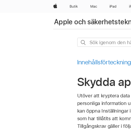
Apple
Butik
Mac
iPad
i
Apple och säkerhetstekn
Sök
igenom
den
Innehållsförtecknin
här
guiden
Skydda app
Utöver att kryptera data
personliga information 
kan öppna Inställningar 
som har tillåtits att kom
Tillgångskrav gäller i följ