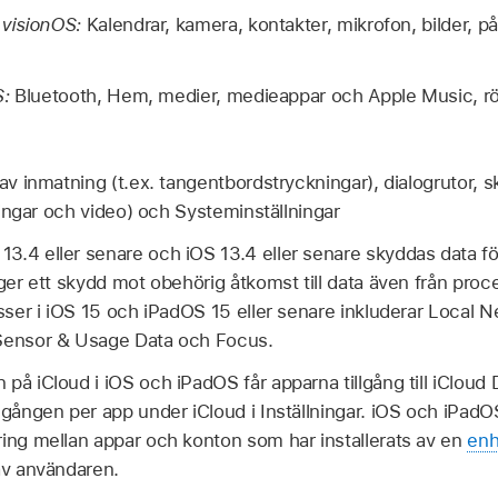
 visionOS:
Kalendrar, kamera, kontakter, mikrofon, bilder, 
S:
Bluetooth, Hem, medier, medieappar och Apple Music, rö
v inmatning (t.ex. tangentbordstryckningar), dialogrutor, s
ingar och video) och Systeminställningar
 13.4
eller senare och
iOS 13.4
eller senare skyddas data för
ger ett skydd mot obehörig åtkomst till data även från proc
sser i
iOS 15
och
iPadOS 15
eller senare inkluderar Local 
 Sensor & Usage Data och Focus.
på iCloud i iOS och iPadOS får apparna tillgång till iCloud 
lgången per app under iCloud i Inställningar. iOS och iPad
ring mellan appar och konton som har installerats av en
enh
av användaren.