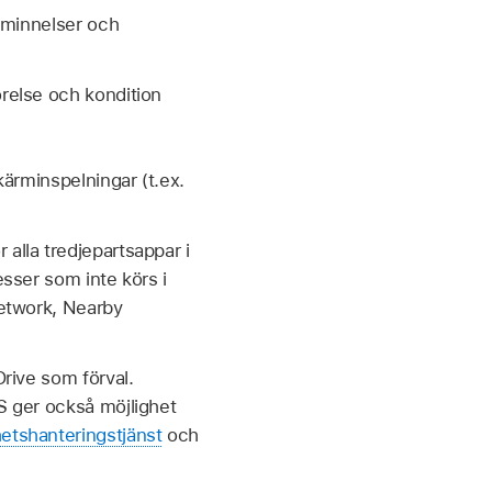
påminnelser och
relse och kondition
kärminspelningar (t.ex.
 alla tredjepartsappar i
esser som inte körs i
Network, Nearby
Drive som förval.
OS ger också möjlighet
etshanteringstjänst
och