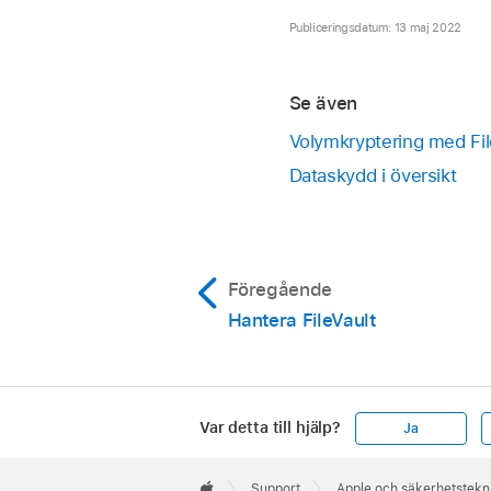
Publiceringsdatum: 13 maj 2022
Se även
Volymkryptering med Fi
Dataskydd i översikt
Föregående
Hantera FileVault
Var detta till hjälp?
Ja
Apple
Footer

Support
Apple och säkerhetstekn