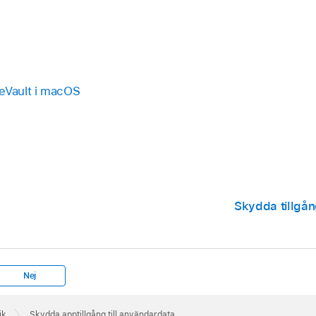
leVault i macOS
Skydda tillgån
Nej
ik
Skydda apptillgång till användardata