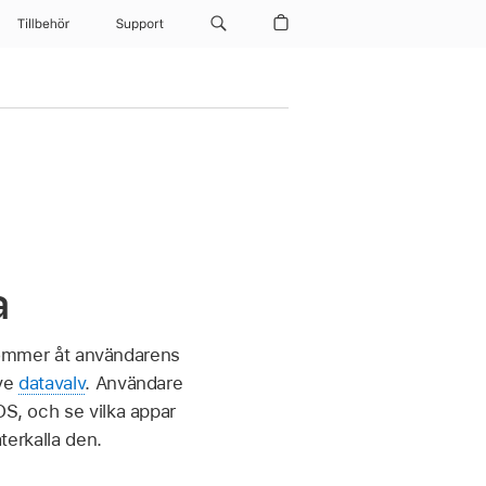
Tillbehör
Support
a
r kommer åt användarens
ive
datavalv
. Användare
OS, och se vilka appar
terkalla den.