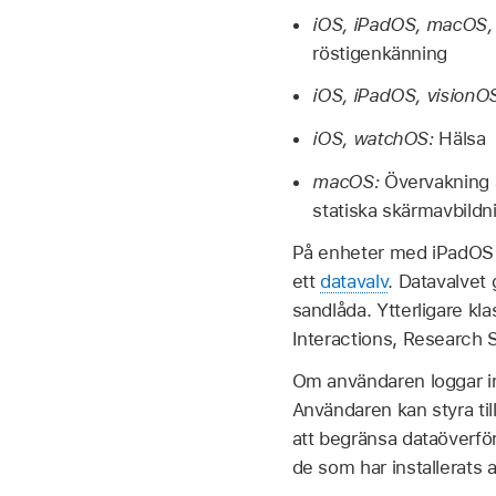
iOS, iPadOS, macOS,
röstigenkänning
iOS, iPadOS, visionO
iOS, watchOS:
Hälsa
macOS:
Övervakning a
statiska skärmavbildn
På enheter med
iPadOS
ett
datavalv
. Datavalvet 
sandlåda. Ytterligare kla
Interactions, Research
Om användaren loggar in 
Användaren kan styra til
att begränsa dataöverfö
de som har installerats 