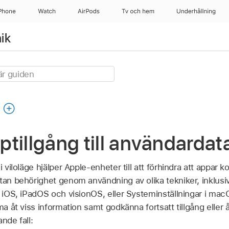
Phone
Watch
AirPods
Tv och hem
Underhållning
ik
g
tillgång till användardat
 i viloläge hjälper Apple-enheter till att förhindra att appa
utan behörighet genom användning av olika tekniker, inklus
i iOS, iPadOS och visionOS, eller Systeminställningar i mac
ma åt viss information samt godkänna fortsatt tillgång eller å
ande fall: