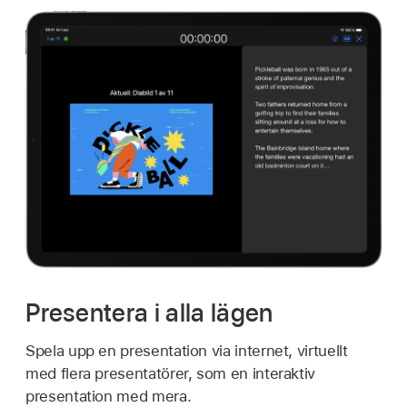
Presentera i alla lägen
Spela upp en presentation via internet, virtuellt
med flera presentatörer, som en interaktiv
presentation med mera.