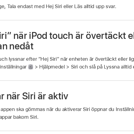
läge, Tala endast med Hej Siri eller Läs alltid upp svar.
ri” när iPod touch är övertäckt el
an nedåt
ouch lyssnar efter ”Hej Siri” när enheten är övertäckt eller 
nställningar
> Hjälpmedel > Siri och slå på Lyssna alltid e
när Siri är aktiv
a appen ska gömmas när du aktiverar Siri öppnar du Inställn
 appar bakom Siri.