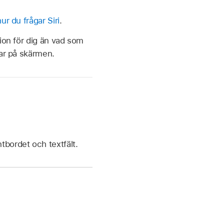
r du frågar Siri
.
ion för dig än vad som
sar på skärmen.
tbordet och textfält.